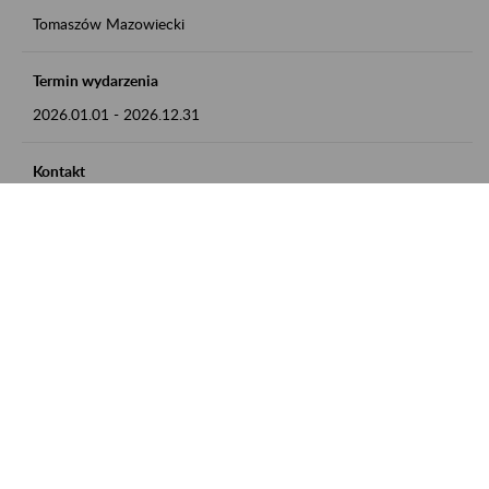
Tomaszów Mazowiecki
Termin wydarzenia
2026.01.01
-
2026.12.31
Kontakt
zgłoszenia przyjmujemy w godz. 8:00 - 15:00, pod numerem
telefonu: 44 726 36 41
Zobacz także
Zaproś ZUS do siebie: Aktywni 50+