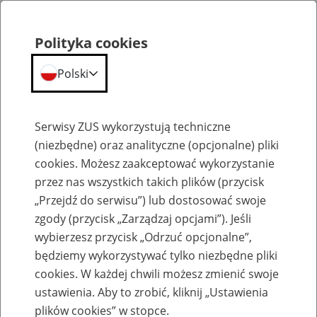
Polityka cookies
Polski
Menu
Szukaj
Serwisy ZUS wykorzystują techniczne
(niezbędne) oraz analityczne (opcjonalne) pliki
cookies. Możesz zaakceptować wykorzystanie
Szkolenia
przez nas wszystkich takich plików (przycisk
„Przejdź do serwisu”) lub dostosować swoje
zgody (przycisk „Zarządzaj opcjami”). Jeśli
wybierzesz przycisk „Odrzuć opcjonalne”,
będziemy wykorzystywać tylko niezbędne pliki
cookies. W każdej chwili możesz zmienić swoje
Zaproś ZUS do siebie - zakładanie profili
ustawienia. Aby to zrobić, kliknij „Ustawienia
eZUS w siedzibie Twojej firmy
plików cookies” w stopce.