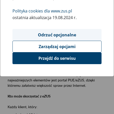
Polityka cookies dla www.zus.pl
Rodzaj wydarzenia
ostatnia aktualizacja 19.08.2024 r.
Szkolenia
Obszar merytoryczny
Odrzuć opcjonalne
obsługa klientów
Zarządzaj opcjami
Opis wydarzenia
Przejdź do serwisu
Platforma Usług Elektronicznych ZUS eZUS
to narzędzie, które ułatwia dostęp do usług świadczonych przez
Zakład Ubezpieczeń Społecznych. Jednym z jego
najważniejszych elementów jest portal PUE/eZUS, dzięki
któremu załatwisz większość spraw przez Internet.
Kto może skorzystać z eZUS
Każdy klient, który: