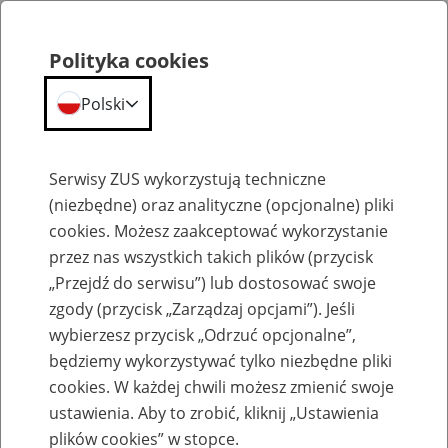
Polityka cookies
Polski
Menu
Szukaj
Serwisy ZUS wykorzystują techniczne
(niezbędne) oraz analityczne (opcjonalne) pliki
cookies. Możesz zaakceptować wykorzystanie
Szkolenia
przez nas wszystkich takich plików (przycisk
„Przejdź do serwisu”) lub dostosować swoje
zgody (przycisk „Zarządzaj opcjami”). Jeśli
wybierzesz przycisk „Odrzuć opcjonalne”,
będziemy wykorzystywać tylko niezbędne pliki
cookies. W każdej chwili możesz zmienić swoje
Zaproś ZUS do siebie - zakładanie profili
ustawienia. Aby to zrobić, kliknij „Ustawienia
eZUS w siedzibie Twojej firmy
plików cookies” w stopce.