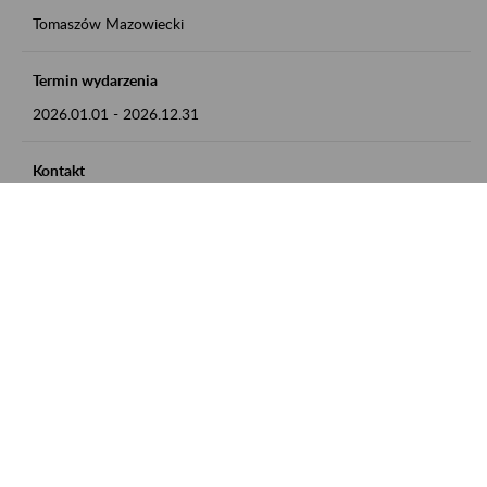
Tomaszów Mazowiecki
Termin wydarzenia
2026.01.01
-
2026.12.31
Kontakt
zgłoszenia przyjmujemy w godz. 8:00 - 15:00, pod numerem
telefonu: 44 726 36 41
Zobacz także
Zaproś ZUS do siebie: Aktywni 50+