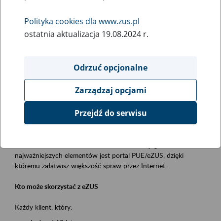
Polityka cookies dla www.zus.pl
Rodzaj wydarzenia
ostatnia aktualizacja 19.08.2024 r.
Szkolenia
Obszar merytoryczny
Odrzuć opcjonalne
obsługa klientów
Zarządzaj opcjami
Opis wydarzenia
Przejdź do serwisu
Platforma Usług Elektronicznych ZUS eZUS
to narzędzie, które ułatwia dostęp do usług świadczonych przez
Zakład Ubezpieczeń Społecznych. Jednym z jego
najważniejszych elementów jest portal PUE/eZUS, dzięki
któremu załatwisz większość spraw przez Internet.
Kto może skorzystać z eZUS
Każdy klient, który: