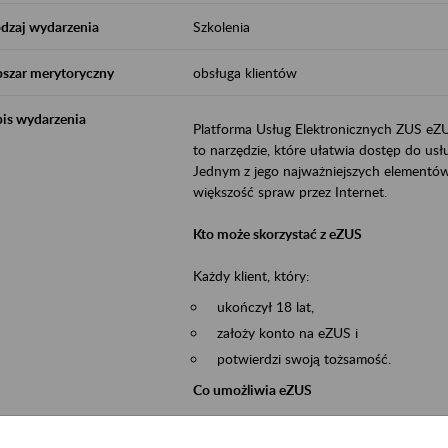
dzaj wydarzenia
Szkolenia
szar merytoryczny
obsługa klientów
is wydarzenia
Platforma Usług Elektronicznych ZUS eZ
to narzędzie, które ułatwia dostęp do u
Jednym z jego najważniejszych elementów 
większość spraw przez Internet.
Kto może skorzystać z eZUS
Każdy klient, który:
ukończył 18 lat,
założy konto na eZUS i
potwierdzi swoją tożsamość.
Co umożliwia eZUS
wgląd do danych zgromadzonych w 
przekazywanie dokumentów ubezpiec