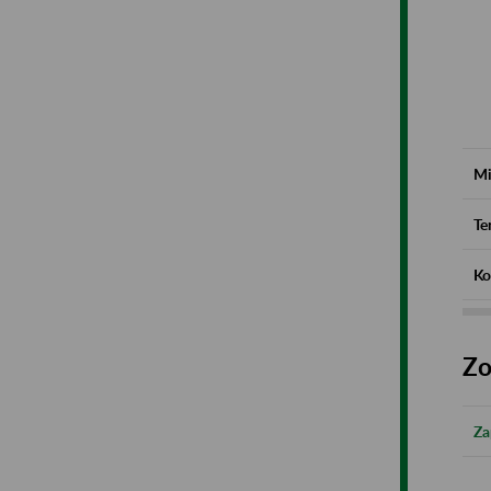
Mi
Te
Ko
Zo
Za