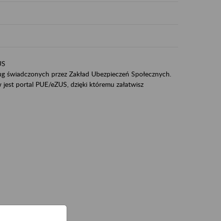
US
sług świadczonych przez Zakład Ubezpieczeń Społecznych.
jest portal PUE/eZUS, dzięki któremu załatwisz
ZUS,
zeniowych,