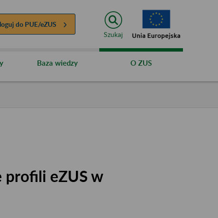
loguj do
PUE/eZUS
Szukaj
y
Baza wiedzy
O ZUS
 profili eZUS w