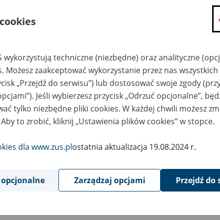
składanie wniosków i otrzymywanie n
 cookies
zadawanie pytań i otrzymywanie odpo
umawianie się na wizyty w jednostce
Jeśli jesteś osobą ubezpieczoną (np. pra
 wykorzystują techniczne (niezbędne) oraz analityczne (opc
możesz sprawdzić swoje dane zapisan
es. Możesz zaakceptować wykorzystanie przez nas wszystkich 
masz dostęp do informacji o stanie k
ycisk „Przejdź do serwisu”) lub dostosować swoje zgody (przy
masz dostęp do informacji o wystawio
opcjami”). Jeśli wybierzesz przycisk „Odrzuć opcjonalne”, bę
ać tylko niezbędne pliki cookies. W każdej chwili możesz zm
Jeśli jesteś płatnikiem składek (np. przeds
 Aby to zrobić, kliknij „Ustawienia plików cookies” w stopce.
możesz skorzystać z aplikacji ePłatnik
ubezpieczeń, wypełnisz i przekażesz
ZUS,
okies dla www.zus.pl
ostatnia aktualizacja 19.08.2024 r.
możesz złożyć wniosek o wydanie zaśw
masz dostęp do zwolnień lekarskich 
 opcjonalne
Zarządzaj opcjami
Przejdź do 
Jeśli jesteś świadczeniobiorcą
masz dostęp m.in. do formularza PIT 
do formularza PIT 40A, czyli roczneg