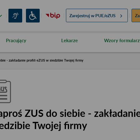
Zarejestruj w
PUE/eZUS
Za
Pracujący
Lekarze
Wzory formularz
bie - zakładanie profili eZUS w siedzibie Twojej firmy
aproś ZUS do siebie - zakładanie
iedzibie Twojej firmy