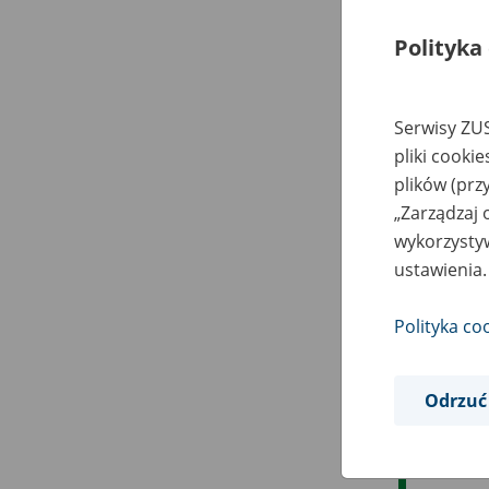
Polityka
Serwisy ZUS
pliki cooki
plików (prz
„Zarządzaj 
wykorzystyw
ustawienia.
Polityka co
Odrzuć