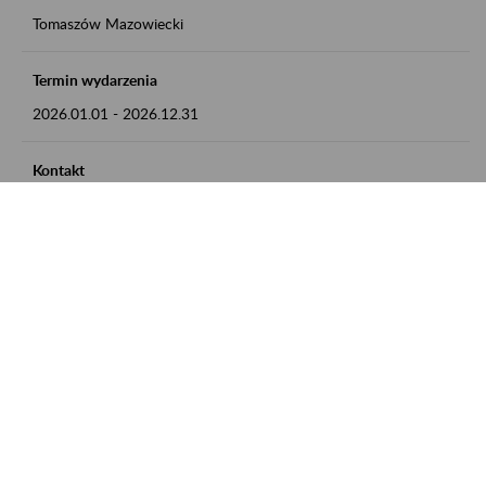
Tomaszów Mazowiecki
Termin wydarzenia
2026.01.01
-
2026.12.31
Kontakt
zgłoszenia przyjmujemy w godz. 8:00 - 15:00, pod numerem
telefonu: 44 726 36 41
Zobacz także
Zaproś ZUS do siebie: Aktywni 50+