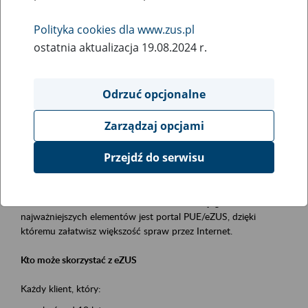
Polityka cookies dla www.zus.pl
Rodzaj wydarzenia
ostatnia aktualizacja 19.08.2024 r.
Szkolenia
Obszar merytoryczny
Odrzuć opcjonalne
obsługa klientów
Zarządzaj opcjami
Opis wydarzenia
Przejdź do serwisu
Platforma Usług Elektronicznych ZUS eZUS
to narzędzie, które ułatwia dostęp do usług świadczonych przez
Zakład Ubezpieczeń Społecznych. Jednym z jego
najważniejszych elementów jest portal PUE/eZUS, dzięki
któremu załatwisz większość spraw przez Internet.
Kto może skorzystać z eZUS
Każdy klient, który: