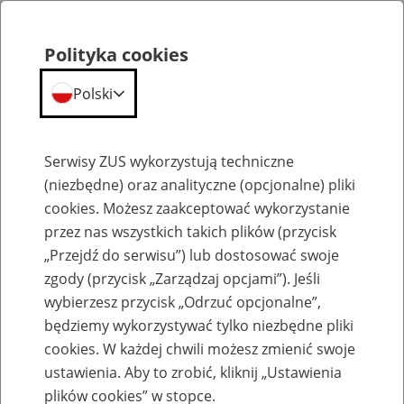
Polityka cookies
Polski
Menu
Szukaj
Serwisy ZUS wykorzystują techniczne
(niezbędne) oraz analityczne (opcjonalne) pliki
cookies. Możesz zaakceptować wykorzystanie
Szkolenia
przez nas wszystkich takich plików (przycisk
„Przejdź do serwisu”) lub dostosować swoje
zgody (przycisk „Zarządzaj opcjami”). Jeśli
wybierzesz przycisk „Odrzuć opcjonalne”,
będziemy wykorzystywać tylko niezbędne pliki
cookies. W każdej chwili możesz zmienić swoje
Zaproś ZUS do siebie - zakładanie profili
ustawienia. Aby to zrobić, kliknij „Ustawienia
eZUS w siedzibie Twojej firmy
plików cookies” w stopce.