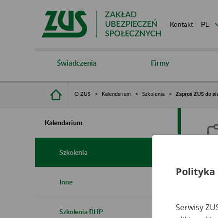
Kontakt
Świadczenia
Firmy
O ZUS
Kalendarium
Szkolenia
Zaproś ZUS do sie
Kalendarium
Szkolenia
Polityka
Z
Inne
s
Serwisy ZUS
Szkolenia BHP