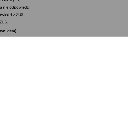
a nie odpowiedzi,
wiedzi z ZUS,
 ZUS.
cownikiem)
e na koncie w ZUS,
onta ubezpieczonego,
nych zwolnieniach lekarskich - e-ZLA
iębiorcą)
, za pomocą której m.in. zgłosisz pracownika do
 dokumenty rozliczeniowe z wykorzystaniem danych z bazy
iadczenia o niezaleganiu i odebrać go na eZUS,
swoich pracowników - e-ZLA
11A, czyli informacji o dochodach uzyskanych od ZUS lub
o obliczenia podatku przez ZUS,