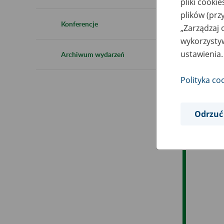
pliki cooki
Ro
plików (prz
Konferencje
„Zarządzaj 
Ob
wykorzystyw
ustawienia.
Archiwum wydarzeń
Op
Polityka co
Odrzuć