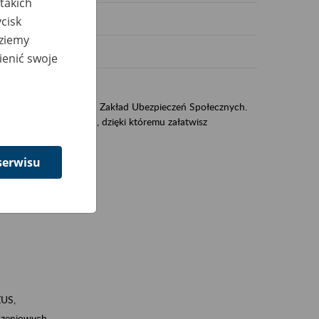
takich
cisk
dziemy
ienić swoje
US
sług świadczonych przez Zakład Ubezpieczeń Społecznych.
jest portal PUE/eZUS, dzięki któremu załatwisz
serwisu
ZUS,
zeniowych,