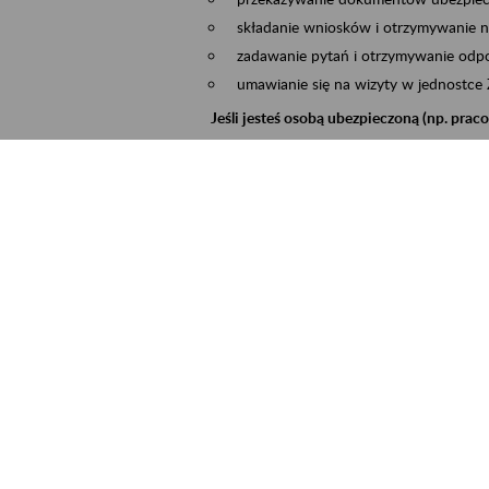
składanie wniosków i otrzymywanie n
zadawanie pytań i otrzymywanie odpo
umawianie się na wizyty w jednostce
Jeśli jesteś osobą ubezpieczoną (np. pra
możesz sprawdzić swoje dane zapisan
masz dostęp do informacji o stanie k
masz dostęp do informacji o wystawio
Jeśli jesteś płatnikiem składek (np. przeds
możesz skorzystać z aplikacji ePłatnik
ubezpieczeń, wypełnisz i przekażesz
ZUS,
możesz złożyć wniosek o wydanie zaśw
masz dostęp do zwolnień lekarskich 
Jeśli jesteś świadczeniobiorcą
masz dostęp m.in. do formularza PIT 
do formularza PIT 40A, czyli roczneg