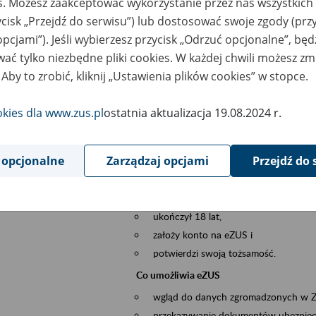
es. Możesz zaakceptować wykorzystanie przez nas wszystkich 
dzaj wydarzenia
Szkolenia
ycisk „Przejdź do serwisu”) lub dostosować swoje zgody (przy
opcjami”). Jeśli wybierzesz przycisk „Odrzuć opcjonalne”, bę
szar merytoryczny
obsługa klientów
ać tylko niezbędne pliki cookies. W każdej chwili możesz zm
 Aby to zrobić, kliknij „Ustawienia plików cookies” w stopce.
is wydarzenia
Platforma Usług Elektronicznych ZUS eZ
to narzędzie, które ułatwia dostęp do u
okies dla www.zus.pl
ostatnia aktualizacja 19.08.2024 r.
Jednym z jego najważniejszych elementów 
większość spraw przez Internet.
 opcjonalne
Zarządzaj opcjami
Przejdź do 
Kto może skorzystać z eZUS
Każdy klient, który:
ukończył 18 lat,
założy konto na eZUS i
potwierdzi swoją tożsamość.
Co umożliwia eZUS
wgląd do danych zgromadzonych w 
przekazywanie dokumentów ubezpiec