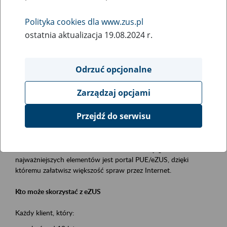
Polityka cookies dla www.zus.pl
Rodzaj wydarzenia
ostatnia aktualizacja 19.08.2024 r.
Szkolenia
Obszar merytoryczny
Odrzuć opcjonalne
obsługa klientów
Zarządzaj opcjami
Opis wydarzenia
Przejdź do serwisu
Platforma Usług Elektronicznych ZUS eZUS
to narzędzie, które ułatwia dostęp do usług świadczonych przez
Zakład Ubezpieczeń Społecznych. Jednym z jego
najważniejszych elementów jest portal PUE/eZUS, dzięki
któremu załatwisz większość spraw przez Internet.
Kto może skorzystać z eZUS
Każdy klient, który: