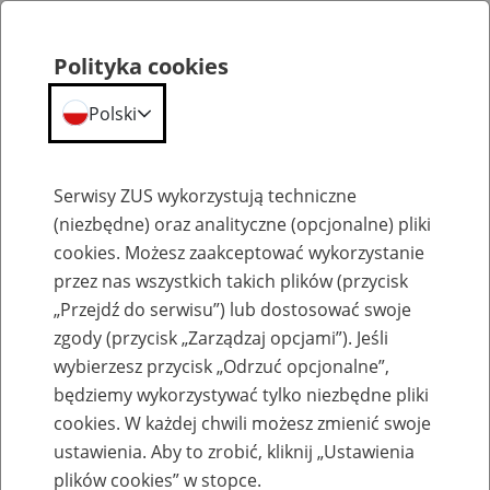
Polityka cookies
Polski
Menu
Szukaj
Serwisy ZUS wykorzystują techniczne
(niezbędne) oraz analityczne (opcjonalne) pliki
cookies. Możesz zaakceptować wykorzystanie
Szkolenia
przez nas wszystkich takich plików (przycisk
„Przejdź do serwisu”) lub dostosować swoje
zgody (przycisk „Zarządzaj opcjami”). Jeśli
wybierzesz przycisk „Odrzuć opcjonalne”,
będziemy wykorzystywać tylko niezbędne pliki
cookies. W każdej chwili możesz zmienić swoje
Zaproś ZUS do siebie - zakładanie profili
ustawienia. Aby to zrobić, kliknij „Ustawienia
eZUS w siedzibie Twojej firmy
plików cookies” w stopce.