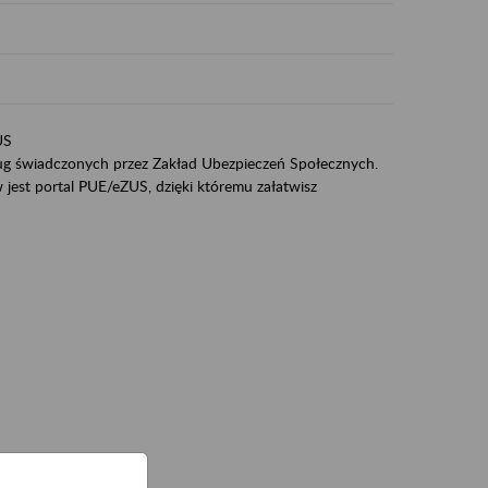
US
sług świadczonych przez Zakład Ubezpieczeń Społecznych.
jest portal PUE/eZUS, dzięki któremu załatwisz
ZUS,
zeniowych,