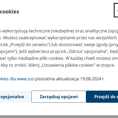
składanie wniosków i otrzymywanie n
 cookies
zadawanie pytań i otrzymywanie odpo
umawianie się na wizyty w jednostce
Jeśli jesteś osobą ubezpieczoną (np. pra
 wykorzystują techniczne (niezbędne) oraz analityczne (opc
możesz sprawdzić swoje dane zapisan
es. Możesz zaakceptować wykorzystanie przez nas wszystkich 
masz dostęp do informacji o stanie k
ycisk „Przejdź do serwisu”) lub dostosować swoje zgody (przy
masz dostęp do informacji o wystawio
opcjami”). Jeśli wybierzesz przycisk „Odrzuć opcjonalne”, bę
ać tylko niezbędne pliki cookies. W każdej chwili możesz zm
Jeśli jesteś płatnikiem składek (np. przeds
 Aby to zrobić, kliknij „Ustawienia plików cookies” w stopce.
możesz skorzystać z aplikacji ePłatnik
ubezpieczeń, wypełnisz i przekażesz
ZUS,
okies dla www.zus.pl
ostatnia aktualizacja 19.08.2024 r.
możesz złożyć wniosek o wydanie zaśw
masz dostęp do zwolnień lekarskich 
 opcjonalne
Zarządzaj opcjami
Przejdź do 
Jeśli jesteś świadczeniobiorcą
masz dostęp m.in. do formularza PIT 
do formularza PIT 40A, czyli roczneg