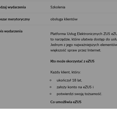
dzaj wydarzenia
Szkolenia
szar merytoryczny
obsługa klientów
is wydarzenia
Platforma Usług Elektronicznych ZUS eZ
to narzędzie, które ułatwia dostęp do u
Jednym z jego najważniejszych elementów 
większość spraw przez Internet.
Kto może skorzystać z eZUS
Każdy klient, który:
ukończył 18 lat,
założy konto na eZUS i
potwierdzi swoją tożsamość.
Co umożliwia eZUS
wgląd do danych zgromadzonych w 
przekazywanie dokumentów ubezpiec