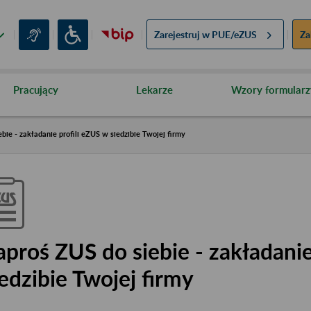
Zarejestruj w
PUE/eZUS
Za
Pracujący
Lekarze
Wzory formularz
bie - zakładanie profili eZUS w siedzibie Twojej firmy
aproś ZUS do siebie - zakładanie
iedzibie Twojej firmy