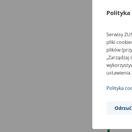
Polityka
Serwisy ZUS
pliki cooki
plików (prz
„Zarządzaj 
wykorzystyw
ustawienia.
Polityka co
Odrzuć