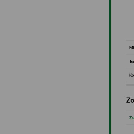
Mi
Te
Ko
Zo
Za