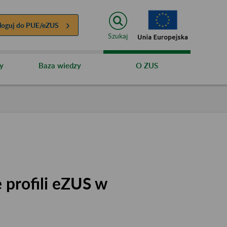
loguj do
PUE/eZUS
Szukaj
y
Baza wiedzy
O ZUS
 profili eZUS w