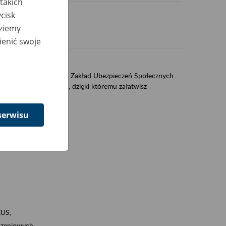
takich
cisk
dziemy
ienić swoje
US
sług świadczonych przez Zakład Ubezpieczeń Społecznych.
jest portal PUE/eZUS, dzięki któremu załatwisz
serwisu
ZUS,
zeniowych,