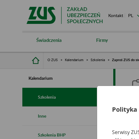
Kontakt
Świadczenia
Firmy
O ZUS
Kalendarium
Szkolenia
Zaproś ZUS do sie
Kalendarium
Szkolenia
Polityka
Z
Inne
s
Serwisy ZUS
Szkolenia BHP