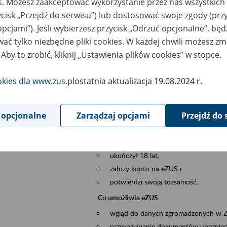
es. Możesz zaakceptować wykorzystanie przez nas wszystkich 
dzaj wydarzenia
Szkolenia
ycisk „Przejdź do serwisu”) lub dostosować swoje zgody (przy
opcjami”). Jeśli wybierzesz przycisk „Odrzuć opcjonalne”, bę
szar merytoryczny
obsługa klientów
ać tylko niezbędne pliki cookies. W każdej chwili możesz zm
 Aby to zrobić, kliknij „Ustawienia plików cookies” w stopce.
is wydarzenia
Platforma Usług Elektronicznych ZUS eZ
to narzędzie, które ułatwia dostęp do u
okies dla www.zus.pl
ostatnia aktualizacja 19.08.2024 r.
Jednym z jego najważniejszych elementów 
większość spraw przez Internet.
 opcjonalne
Zarządzaj opcjami
Przejdź do 
Kto może skorzystać z eZUS
Każdy klient, który:
ukończył 18 lat,
założy konto na eZUS i
potwierdzi swoją tożsamość.
Co umożliwia eZUS
wgląd do danych zgromadzonych w 
przekazywanie dokumentów ubezpiec