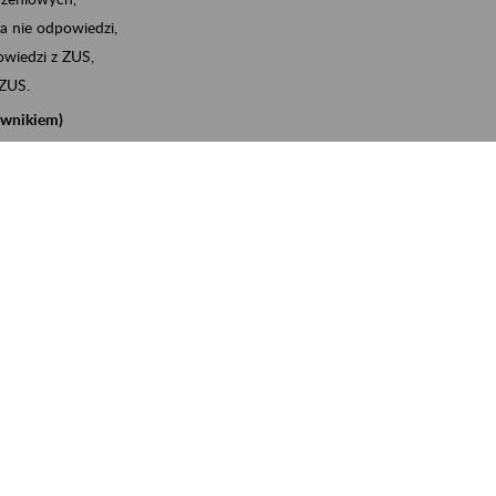
a nie odpowiedzi,
wiedzi z ZUS,
 ZUS.
cownikiem)
e na koncie w ZUS,
onta ubezpieczonego,
nych zwolnieniach lekarskich - e-ZLA
iębiorcą)
, za pomocą której m.in. zgłosisz pracownika do
 dokumenty rozliczeniowe z wykorzystaniem danych z bazy
iadczenia o niezaleganiu i odebrać go na eZUS,
swoich pracowników - e-ZLA
11A, czyli informacji o dochodach uzyskanych od ZUS lub
o obliczenia podatku przez ZUS,