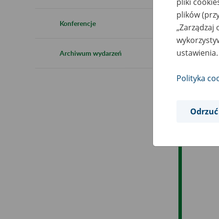
pliki cooki
Ro
plików (prz
Konferencje
„Zarządzaj 
Ob
wykorzystyw
ustawienia.
Archiwum wydarzeń
Op
Polityka co
Odrzuć