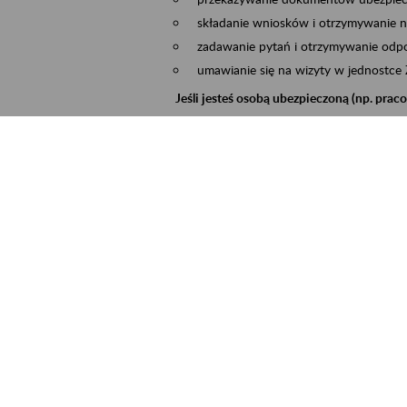
składanie wniosków i otrzymywanie n
zadawanie pytań i otrzymywanie odpo
umawianie się na wizyty w jednostce
Jeśli jesteś osobą ubezpieczoną (np. pra
możesz sprawdzić swoje dane zapisan
masz dostęp do informacji o stanie k
masz dostęp do informacji o wystawio
Jeśli jesteś płatnikiem składek (np. przeds
możesz skorzystać z aplikacji ePłatnik
ubezpieczeń, wypełnisz i przekażesz
ZUS,
możesz złożyć wniosek o wydanie zaśw
masz dostęp do zwolnień lekarskich 
Jeśli jesteś świadczeniobiorcą
masz dostęp m.in. do formularza PIT 
do formularza PIT 40A, czyli roczneg