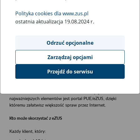
Polityka cookies dla www.zus.pl
Rodzaj wydarzenia
ostatnia aktualizacja 19.08.2024 r.
Szkolenia
Obszar merytoryczny
Odrzuć opcjonalne
obsługa klientów
Zarządzaj opcjami
Opis wydarzenia
Przejdź do serwisu
Platforma Usług Elektronicznych ZUS eZUS
to narzędzie, które ułatwia dostęp do usług świadczonych przez
Zakład Ubezpieczeń Społecznych. Jednym z jego
najważniejszych elementów jest portal PUE/eZUS, dzięki
któremu załatwisz większość spraw przez Internet.
Kto może skorzystać z eZUS
Każdy klient, który: