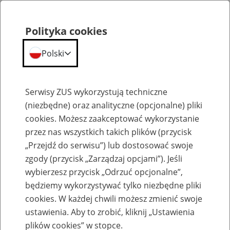
Polityka cookies
Polski
Menu
Szukaj
Serwisy ZUS wykorzystują techniczne
(niezbędne) oraz analityczne (opcjonalne) pliki
cookies. Możesz zaakceptować wykorzystanie
Szkolenia
przez nas wszystkich takich plików (przycisk
„Przejdź do serwisu”) lub dostosować swoje
zgody (przycisk „Zarządzaj opcjami”). Jeśli
wybierzesz przycisk „Odrzuć opcjonalne”,
będziemy wykorzystywać tylko niezbędne pliki
cookies. W każdej chwili możesz zmienić swoje
Zaproś ZUS do siebie - zakładanie profili
ustawienia. Aby to zrobić, kliknij „Ustawienia
eZUS w siedzibie Twojej firmy
plików cookies” w stopce.