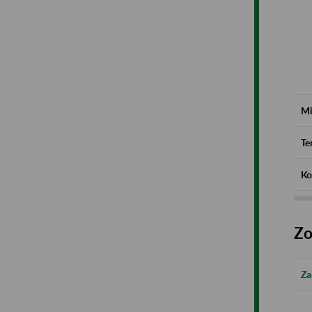
Mi
Te
Ko
Zo
Za