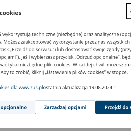
składanie wniosków i otrzymywanie n
 cookies
zadawanie pytań i otrzymywanie odpo
umawianie się na wizyty w jednostce
Jeśli jesteś osobą ubezpieczoną (np. pra
 wykorzystują techniczne (niezbędne) oraz analityczne (opc
możesz sprawdzić swoje dane zapisan
es. Możesz zaakceptować wykorzystanie przez nas wszystkich 
masz dostęp do informacji o stanie k
ycisk „Przejdź do serwisu”) lub dostosować swoje zgody (przy
masz dostęp do informacji o wystawio
opcjami”). Jeśli wybierzesz przycisk „Odrzuć opcjonalne”, bę
ać tylko niezbędne pliki cookies. W każdej chwili możesz zm
Jeśli jesteś płatnikiem składek (np. przeds
 Aby to zrobić, kliknij „Ustawienia plików cookies” w stopce.
możesz skorzystać z aplikacji ePłatnik
ubezpieczeń, wypełnisz i przekażesz
ZUS,
okies dla www.zus.pl
ostatnia aktualizacja 19.08.2024 r.
możesz złożyć wniosek o wydanie zaśw
masz dostęp do zwolnień lekarskich 
 opcjonalne
Zarządzaj opcjami
Przejdź do 
Jeśli jesteś świadczeniobiorcą
masz dostęp m.in. do formularza PIT 
do formularza PIT 40A, czyli roczneg