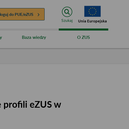
loguj do
PUE/eZUS
Szukaj
y
Baza wiedzy
O ZUS
 profili eZUS w