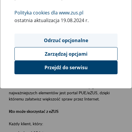
Polityka cookies dla www.zus.pl
Rodzaj wydarzenia
ostatnia aktualizacja 19.08.2024 r.
Szkolenia
Obszar merytoryczny
Odrzuć opcjonalne
obsługa klientów
Zarządzaj opcjami
Opis wydarzenia
Przejdź do serwisu
Platforma Usług Elektronicznych ZUS eZUS
to narzędzie, które ułatwia dostęp do usług świadczonych przez
Zakład Ubezpieczeń Społecznych. Jednym z jego
najważniejszych elementów jest portal PUE/eZUS, dzięki
któremu załatwisz większość spraw przez Internet.
Kto może skorzystać z eZUS
Każdy klient, który: