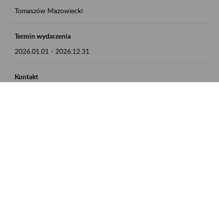
Tomaszów Mazowiecki
Termin wydarzenia
2026.01.01
-
2026.12.31
Kontakt
zgłoszenia przyjmujemy w godz. 8:00 - 15:00, pod numerem
telefonu: 44 726 36 41
Zobacz także
Zaproś ZUS do siebie: Aktywni 50+