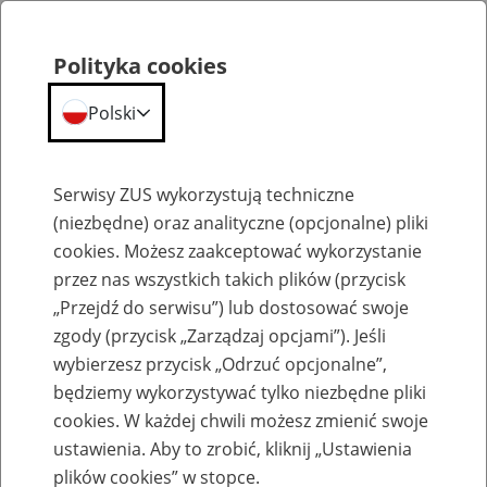
Polityka cookies
Polski
Menu
Szukaj
Serwisy ZUS wykorzystują techniczne
(niezbędne) oraz analityczne (opcjonalne) pliki
cookies. Możesz zaakceptować wykorzystanie
Szkolenia
przez nas wszystkich takich plików (przycisk
„Przejdź do serwisu”) lub dostosować swoje
zgody (przycisk „Zarządzaj opcjami”). Jeśli
wybierzesz przycisk „Odrzuć opcjonalne”,
będziemy wykorzystywać tylko niezbędne pliki
cookies. W każdej chwili możesz zmienić swoje
Zaproś ZUS do siebie - zakładanie profili
ustawienia. Aby to zrobić, kliknij „Ustawienia
eZUS w siedzibie Twojej firmy
plików cookies” w stopce.