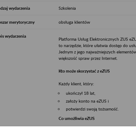
dzaj wydarzenia
Szkolenia
szar merytoryczny
obsługa klientów
is wydarzenia
Platforma Usług Elektronicznych ZUS eZ
to narzędzie, które ułatwia dostęp do u
Jednym z jego najważniejszych elementów 
większość spraw przez Internet.
Kto może skorzystać z eZUS
Każdy klient, który:
ukończył 18 lat,
założy konto na eZUS i
potwierdzi swoją tożsamość.
Co umożliwia eZUS
wgląd do danych zgromadzonych w 
przekazywanie dokumentów ubezpiec