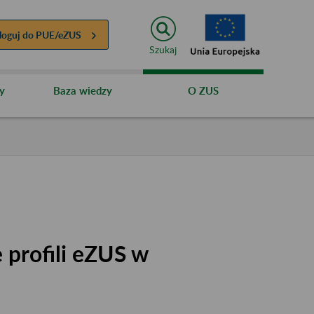
loguj do
PUE/eZUS
Szukaj
y
Baza wiedzy
O ZUS
 profili eZUS w