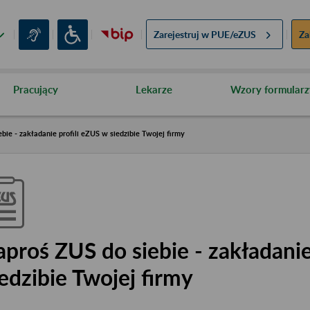
Zarejestruj w
PUE/eZUS
Za
Pracujący
Lekarze
Wzory formularz
bie - zakładanie profili eZUS w siedzibie Twojej firmy
aproś ZUS do siebie - zakładanie
iedzibie Twojej firmy