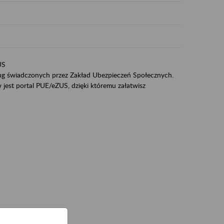
US
sług świadczonych przez Zakład Ubezpieczeń Społecznych.
jest portal PUE/eZUS, dzięki któremu załatwisz
ZUS,
zeniowych,