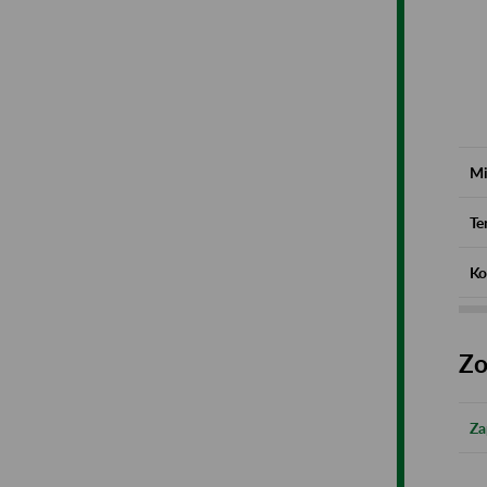
Mi
Te
Ko
Zo
Za