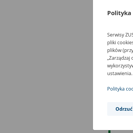
Polityka
Serwisy ZUS
pliki cooki
plików (prz
„Zarządzaj 
wykorzystyw
ustawienia.
Polityka co
Odrzuć