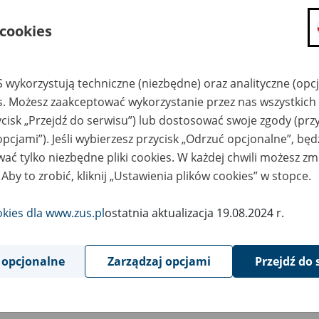
składanie wniosków i otrzymywanie n
 cookies
zadawanie pytań i otrzymywanie odpo
umawianie się na wizyty w jednostce
Jeśli jesteś osobą ubezpieczoną (np. pra
 wykorzystują techniczne (niezbędne) oraz analityczne (opc
możesz sprawdzić swoje dane zapisan
es. Możesz zaakceptować wykorzystanie przez nas wszystkich 
masz dostęp do informacji o stanie k
ycisk „Przejdź do serwisu”) lub dostosować swoje zgody (przy
masz dostęp do informacji o wystawio
opcjami”). Jeśli wybierzesz przycisk „Odrzuć opcjonalne”, bę
ać tylko niezbędne pliki cookies. W każdej chwili możesz zm
Jeśli jesteś płatnikiem składek (np. przeds
 Aby to zrobić, kliknij „Ustawienia plików cookies” w stopce.
możesz skorzystać z aplikacji ePłatnik
ubezpieczeń, wypełnisz i przekażesz
ZUS,
okies dla www.zus.pl
ostatnia aktualizacja 19.08.2024 r.
możesz złożyć wniosek o wydanie zaśw
masz dostęp do zwolnień lekarskich 
 opcjonalne
Zarządzaj opcjami
Przejdź do 
Jeśli jesteś świadczeniobiorcą
masz dostęp m.in. do formularza PIT 
do formularza PIT 40A, czyli roczneg