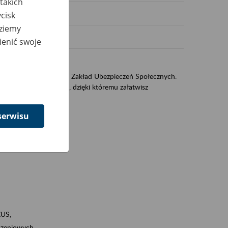
takich
cisk
dziemy
ienić swoje
US
sług świadczonych przez Zakład Ubezpieczeń Społecznych.
jest portal PUE/eZUS, dzięki któremu załatwisz
serwisu
ZUS,
zeniowych,