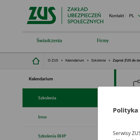
Kontakt
Świadczenia
Firmy
O ZUS
Kalendarium
Szkolenia
Zaproś ZUS do sie
Kalendarium
Szkolenia
Polityka
Z
Inne
s
Serwisy ZUS
Szkolenia BHP