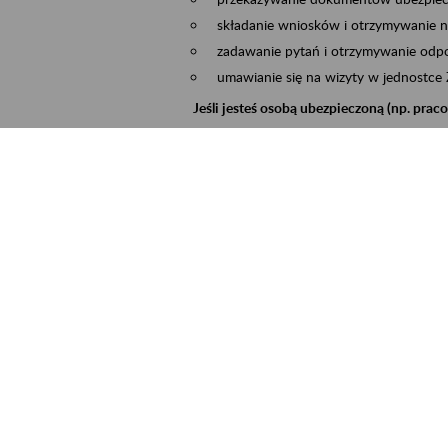
składanie wniosków i otrzymywanie n
zadawanie pytań i otrzymywanie odpo
umawianie się na wizyty w jednostce
Jeśli jesteś osobą ubezpieczoną (np. pra
możesz sprawdzić swoje dane zapisan
masz dostęp do informacji o stanie k
masz dostęp do informacji o wystawio
Jeśli jesteś płatnikiem składek (np. przeds
możesz skorzystać z aplikacji ePłatnik
ubezpieczeń, wypełnisz i przekażesz
ZUS,
możesz złożyć wniosek o wydanie zaśw
masz dostęp do zwolnień lekarskich 
Jeśli jesteś świadczeniobiorcą
masz dostęp m.in. do formularza PIT 
do formularza PIT 40A, czyli roczneg