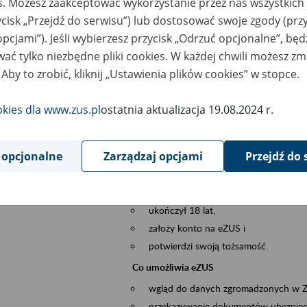
es. Możesz zaakceptować wykorzystanie przez nas wszystkich 
dzaj wydarzenia
Szkolenia
ycisk „Przejdź do serwisu”) lub dostosować swoje zgody (przy
opcjami”). Jeśli wybierzesz przycisk „Odrzuć opcjonalne”, bę
szar merytoryczny
obsługa klientów
ać tylko niezbędne pliki cookies. W każdej chwili możesz zm
 Aby to zrobić, kliknij „Ustawienia plików cookies” w stopce.
is wydarzenia
Platforma Usług Elektronicznych ZUS eZ
to narzędzie, które ułatwia dostęp do u
okies dla www.zus.pl
ostatnia aktualizacja 19.08.2024 r.
Jednym z jego najważniejszych elementów 
większość spraw przez Internet.
 opcjonalne
Zarządzaj opcjami
Przejdź do 
Kto może skorzystać z eZUS
Każdy klient, który:
ukończył 18 lat,
założy konto na eZUS i
potwierdzi swoją tożsamość.
Co umożliwia eZUS
wgląd do danych zgromadzonych w 
przekazywanie dokumentów ubezpiec