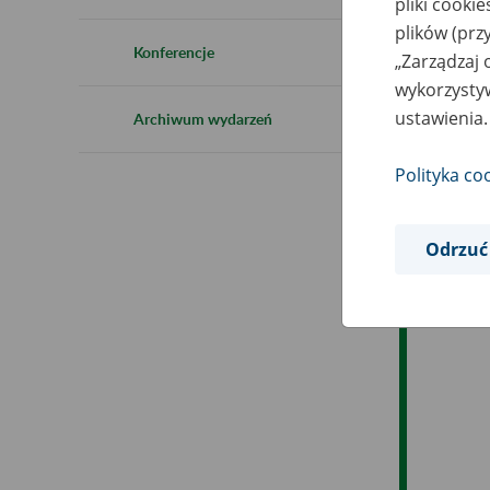
pliki cooki
Ro
plików (prz
Konferencje
„Zarządzaj 
Ob
wykorzystyw
ustawienia.
Archiwum wydarzeń
Op
Polityka co
Odrzuć