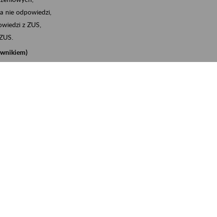
a nie odpowiedzi,
wiedzi z ZUS,
 ZUS.
cownikiem)
e na koncie w ZUS,
onta ubezpieczonego,
nych zwolnieniach lekarskich - e-ZLA
iębiorcą)
, za pomocą której m.in. zgłosisz pracownika do
 dokumenty rozliczeniowe z wykorzystaniem danych z bazy
iadczenia o niezaleganiu i odebrać go na eZUS,
swoich pracowników - e-ZLA
11A, czyli informacji o dochodach uzyskanych od ZUS lub
o obliczenia podatku przez ZUS,