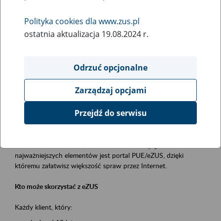
Polityka cookies dla www.zus.pl
Rodzaj wydarzenia
ostatnia aktualizacja 19.08.2024 r.
Szkolenia
Obszar merytoryczny
Odrzuć opcjonalne
obsługa klientów
Zarządzaj opcjami
Opis wydarzenia
Przejdź do serwisu
Platforma Usług Elektronicznych ZUS eZUS
to narzędzie, które ułatwia dostęp do usług świadczonych przez
Zakład Ubezpieczeń Społecznych. Jednym z jego
najważniejszych elementów jest portal PUE/eZUS, dzięki
któremu załatwisz większość spraw przez Internet.
Kto może skorzystać z eZUS
Każdy klient, który: