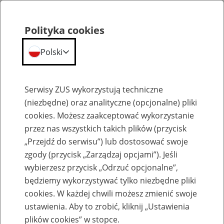
Polityka cookies
Polski
Menu
Szukaj
Serwisy ZUS wykorzystują techniczne
(niezbędne) oraz analityczne (opcjonalne) pliki
cookies. Możesz zaakceptować wykorzystanie
Szkolenia
przez nas wszystkich takich plików (przycisk
„Przejdź do serwisu”) lub dostosować swoje
zgody (przycisk „Zarządzaj opcjami”). Jeśli
wybierzesz przycisk „Odrzuć opcjonalne”,
będziemy wykorzystywać tylko niezbędne pliki
cookies. W każdej chwili możesz zmienić swoje
Zaproś ZUS do siebie - zakładanie profili
ustawienia. Aby to zrobić, kliknij „Ustawienia
eZUS w siedzibie Twojej firmy
plików cookies” w stopce.