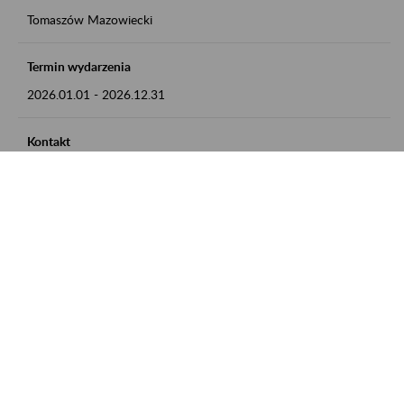
Tomaszów Mazowiecki
Termin wydarzenia
2026.01.01
-
2026.12.31
Kontakt
zgłoszenia przyjmujemy w godz. 8:00 - 15:00, pod numerem
telefonu: 44 726 36 41
Zobacz także
Zaproś ZUS do siebie: Aktywni 50+