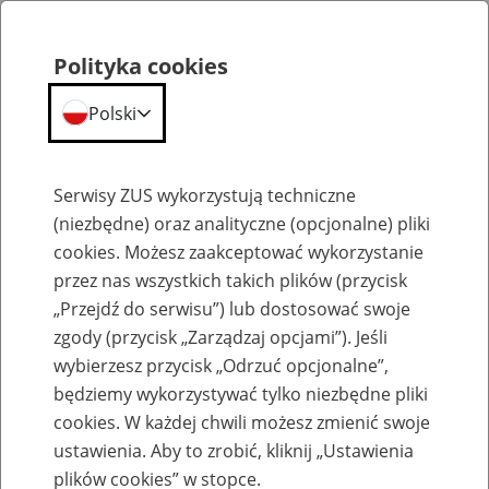
Polityka cookies
Polski
Menu
Szukaj
Serwisy ZUS wykorzystują techniczne
(niezbędne) oraz analityczne (opcjonalne) pliki
cookies. Możesz zaakceptować wykorzystanie
Szkolenia
przez nas wszystkich takich plików (przycisk
„Przejdź do serwisu”) lub dostosować swoje
zgody (przycisk „Zarządzaj opcjami”). Jeśli
wybierzesz przycisk „Odrzuć opcjonalne”,
będziemy wykorzystywać tylko niezbędne pliki
cookies. W każdej chwili możesz zmienić swoje
Zaproś ZUS do siebie - zakładanie profili
ustawienia. Aby to zrobić, kliknij „Ustawienia
eZUS w siedzibie Twojej firmy
plików cookies” w stopce.