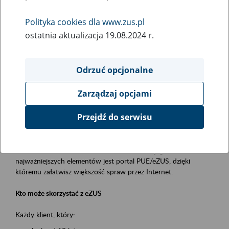
Polityka cookies dla www.zus.pl
Rodzaj wydarzenia
ostatnia aktualizacja 19.08.2024 r.
Szkolenia
Obszar merytoryczny
Odrzuć opcjonalne
obsługa klientów
Zarządzaj opcjami
Opis wydarzenia
Przejdź do serwisu
Platforma Usług Elektronicznych ZUS eZUS
to narzędzie, które ułatwia dostęp do usług świadczonych przez
Zakład Ubezpieczeń Społecznych. Jednym z jego
najważniejszych elementów jest portal PUE/eZUS, dzięki
któremu załatwisz większość spraw przez Internet.
Kto może skorzystać z eZUS
Każdy klient, który: