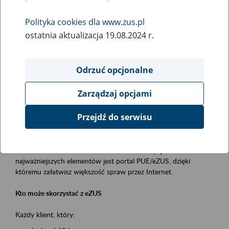
Polityka cookies dla www.zus.pl
Rodzaj wydarzenia
ostatnia aktualizacja 19.08.2024 r.
Szkolenia
Obszar merytoryczny
Odrzuć opcjonalne
obsługa klientów
Zarządzaj opcjami
Opis wydarzenia
Przejdź do serwisu
Platforma Usług Elektronicznych ZUS eZUS
to narzędzie, które ułatwia dostęp do usług świadczonych przez
Zakład Ubezpieczeń Społecznych. Jednym z jego
najważniejszych elementów jest portal PUE/eZUS, dzięki
któremu załatwisz większość spraw przez Internet.
Kto może skorzystać z eZUS
Każdy klient, który: