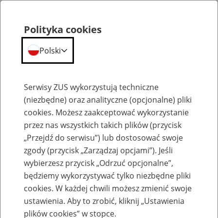
Polityka cookies
Polski
Menu
Szukaj
Serwisy ZUS wykorzystują techniczne
(niezbędne) oraz analityczne (opcjonalne) pliki
cookies. Możesz zaakceptować wykorzystanie
Szkolenia
przez nas wszystkich takich plików (przycisk
„Przejdź do serwisu”) lub dostosować swoje
zgody (przycisk „Zarządzaj opcjami”). Jeśli
wybierzesz przycisk „Odrzuć opcjonalne”,
będziemy wykorzystywać tylko niezbędne pliki
cookies. W każdej chwili możesz zmienić swoje
Zaproś ZUS do siebie - zakładanie profili
ustawienia. Aby to zrobić, kliknij „Ustawienia
eZUS w siedzibie Twojej firmy
plików cookies” w stopce.