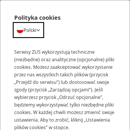
Polityka cookies
Polski
Menu
Szukaj
Serwisy ZUS wykorzystują techniczne
(niezbędne) oraz analityczne (opcjonalne) pliki
cookies. Możesz zaakceptować wykorzystanie
Szkolenia
przez nas wszystkich takich plików (przycisk
„Przejdź do serwisu”) lub dostosować swoje
zgody (przycisk „Zarządzaj opcjami”). Jeśli
wybierzesz przycisk „Odrzuć opcjonalne”,
będziemy wykorzystywać tylko niezbędne pliki
cookies. W każdej chwili możesz zmienić swoje
Zaproś ZUS do siebie - zakładanie profili
ustawienia. Aby to zrobić, kliknij „Ustawienia
eZUS w siedzibie Twojej firmy
plików cookies” w stopce.