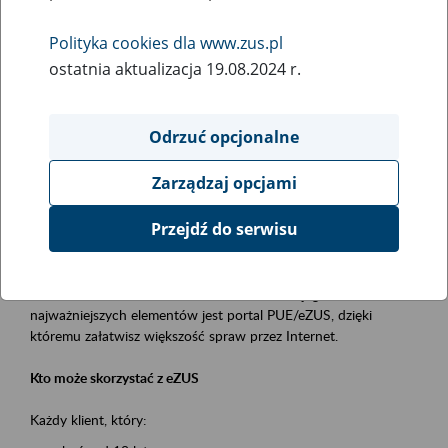
Polityka cookies dla www.zus.pl
Rodzaj wydarzenia
ostatnia aktualizacja 19.08.2024 r.
Szkolenia
Obszar merytoryczny
Odrzuć opcjonalne
obsługa klientów
Zarządzaj opcjami
Opis wydarzenia
Przejdź do serwisu
Platforma Usług Elektronicznych ZUS eZUS
to narzędzie, które ułatwia dostęp do usług świadczonych przez
Zakład Ubezpieczeń Społecznych. Jednym z jego
najważniejszych elementów jest portal PUE/eZUS, dzięki
któremu załatwisz większość spraw przez Internet.
Kto może skorzystać z eZUS
Każdy klient, który: