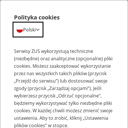
Polityka cookies
Polski
Menu
Szukaj
Serwisy ZUS wykorzystują techniczne
(niezbędne) oraz analityczne (opcjonalne) pliki
cookies. Możesz zaakceptować wykorzystanie
Szkolenia
przez nas wszystkich takich plików (przycisk
„Przejdź do serwisu”) lub dostosować swoje
zgody (przycisk „Zarządzaj opcjami”). Jeśli
wybierzesz przycisk „Odrzuć opcjonalne”,
będziemy wykorzystywać tylko niezbędne pliki
cookies. W każdej chwili możesz zmienić swoje
Zaproś ZUS do siebie - zakładanie profili
ustawienia. Aby to zrobić, kliknij „Ustawienia
eZUS w siedzibie Twojej firmy
plików cookies” w stopce.