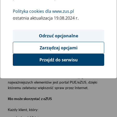
Polityka cookies dla www.zus.pl
Rodzaj wydarzenia
ostatnia aktualizacja 19.08.2024 r.
Szkolenia
Obszar merytoryczny
Odrzuć opcjonalne
obsługa klientów
Zarządzaj opcjami
Opis wydarzenia
Przejdź do serwisu
Platforma Usług Elektronicznych ZUS eZUS
to narzędzie, które ułatwia dostęp do usług świadczonych przez
Zakład Ubezpieczeń Społecznych. Jednym z jego
najważniejszych elementów jest portal PUE/eZUS, dzięki
któremu załatwisz większość spraw przez Internet.
Kto może skorzystać z eZUS
Każdy klient, który: