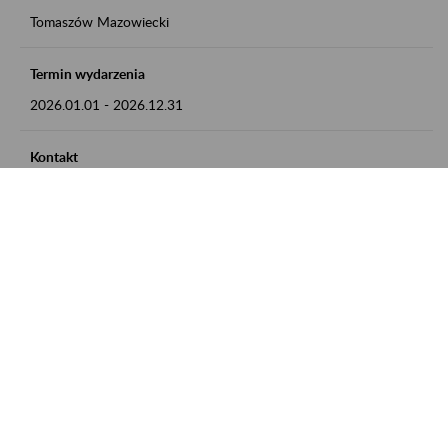
Tomaszów Mazowiecki
Termin wydarzenia
2026.01.01
-
2026.12.31
Kontakt
zgłoszenia przyjmujemy w godz. 8:00 - 15:00, pod numerem
telefonu: 44 726 36 41
Zobacz także
Zaproś ZUS do siebie: Aktywni 50+