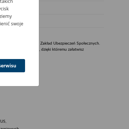
takich
cisk
dziemy
ienić swoje
US
sług świadczonych przez Zakład Ubezpieczeń Społecznych.
jest portal PUE/eZUS, dzięki któremu załatwisz
serwisu
ZUS,
zeniowych,