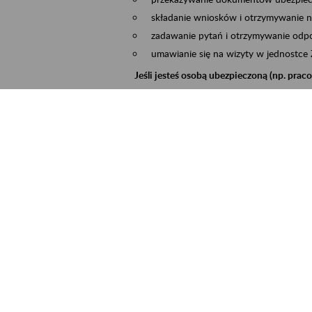
składanie wniosków i otrzymywanie n
zadawanie pytań i otrzymywanie odpo
umawianie się na wizyty w jednostce
Jeśli jesteś osobą ubezpieczoną (np. pra
możesz sprawdzić swoje dane zapisan
masz dostęp do informacji o stanie k
masz dostęp do informacji o wystawio
Jeśli jesteś płatnikiem składek (np. przeds
możesz skorzystać z aplikacji ePłatnik
ubezpieczeń, wypełnisz i przekażesz
ZUS,
możesz złożyć wniosek o wydanie zaśw
masz dostęp do zwolnień lekarskich 
Jeśli jesteś świadczeniobiorcą
masz dostęp m.in. do formularza PIT 
do formularza PIT 40A, czyli roczneg