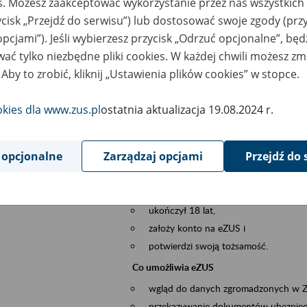
es. Możesz zaakceptować wykorzystanie przez nas wszystkich 
dzaj wydarzenia
Szkolenia
ycisk „Przejdź do serwisu”) lub dostosować swoje zgody (przy
opcjami”). Jeśli wybierzesz przycisk „Odrzuć opcjonalne”, bę
szar merytoryczny
obsługa klientów
ać tylko niezbędne pliki cookies. W każdej chwili możesz zm
 Aby to zrobić, kliknij „Ustawienia plików cookies” w stopce.
is wydarzenia
Platforma Usług Elektronicznych ZUS eZ
to narzędzie, które ułatwia dostęp do u
okies dla www.zus.pl
ostatnia aktualizacja 19.08.2024 r.
Jednym z jego najważniejszych elementów 
większość spraw przez Internet.
 opcjonalne
Zarządzaj opcjami
Przejdź do 
Kto może skorzystać z eZUS
Każdy klient, który:
ukończył 18 lat,
założy konto na eZUS i
potwierdzi swoją tożsamość.
Co umożliwia eZUS
wgląd do danych zgromadzonych w 
przekazywanie dokumentów ubezpiec