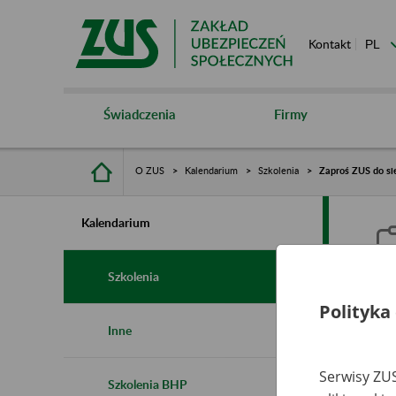
Kontakt
Świadczenia
Firmy
O ZUS
Kalendarium
Szkolenia
Zaproś ZUS do sie
Kalendarium
Szkolenia
Polityka
Z
Inne
s
Serwisy ZUS
Szkolenia BHP