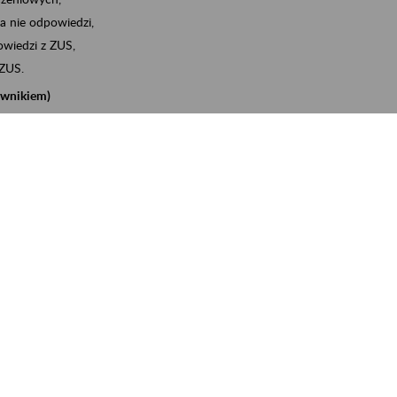
a nie odpowiedzi,
wiedzi z ZUS,
 ZUS.
cownikiem)
e na koncie w ZUS,
onta ubezpieczonego,
nych zwolnieniach lekarskich - e-ZLA
iębiorcą)
, za pomocą której m.in. zgłosisz pracownika do
 dokumenty rozliczeniowe z wykorzystaniem danych z bazy
iadczenia o niezaleganiu i odebrać go na eZUS,
swoich pracowników - e-ZLA
11A, czyli informacji o dochodach uzyskanych od ZUS lub
o obliczenia podatku przez ZUS,