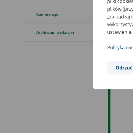
pliki cooki
Ro
plików (prz
Konferencje
„Zarządzaj 
Ob
wykorzystyw
ustawienia.
Archiwum wydarzeń
Op
Polityka co
Odrzuć