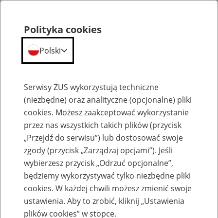
Polityka cookies
Polski
Menu
Szukaj
Serwisy ZUS wykorzystują techniczne
(niezbędne) oraz analityczne (opcjonalne) pliki
cookies. Możesz zaakceptować wykorzystanie
Szkolenia
przez nas wszystkich takich plików (przycisk
„Przejdź do serwisu”) lub dostosować swoje
zgody (przycisk „Zarządzaj opcjami”). Jeśli
wybierzesz przycisk „Odrzuć opcjonalne”,
będziemy wykorzystywać tylko niezbędne pliki
cookies. W każdej chwili możesz zmienić swoje
Zaproś ZUS do siebie - zakładanie profili
ustawienia. Aby to zrobić, kliknij „Ustawienia
eZUS w siedzibie Twojej firmy
plików cookies” w stopce.