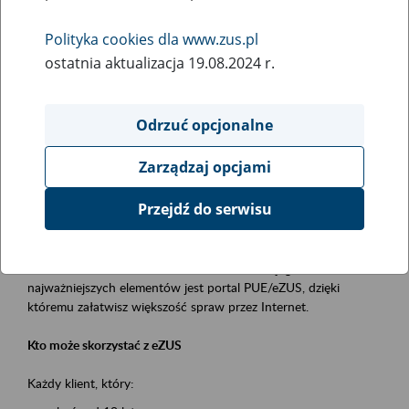
Polityka cookies dla www.zus.pl
Rodzaj wydarzenia
ostatnia aktualizacja 19.08.2024 r.
Szkolenia
Obszar merytoryczny
Odrzuć opcjonalne
obsługa klientów
Zarządzaj opcjami
Opis wydarzenia
Przejdź do serwisu
Platforma Usług Elektronicznych ZUS eZUS
to narzędzie, które ułatwia dostęp do usług świadczonych przez
Zakład Ubezpieczeń Społecznych. Jednym z jego
najważniejszych elementów jest portal PUE/eZUS, dzięki
któremu załatwisz większość spraw przez Internet.
Kto może skorzystać z eZUS
Każdy klient, który: