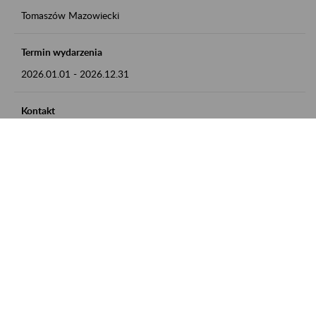
Tomaszów Mazowiecki
Termin wydarzenia
2026.01.01
-
2026.12.31
Kontakt
zgłoszenia przyjmujemy w godz. 8:00 - 15:00, pod numerem
telefonu: 44 726 36 41
Zobacz także
Zaproś ZUS do siebie: Aktywni 50+