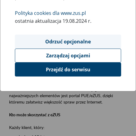
Polityka cookies dla www.zus.pl
Rodzaj wydarzenia
ostatnia aktualizacja 19.08.2024 r.
Szkolenia
Obszar merytoryczny
Odrzuć opcjonalne
obsługa klientów
Zarządzaj opcjami
Opis wydarzenia
Przejdź do serwisu
Platforma Usług Elektronicznych ZUS eZUS
to narzędzie, które ułatwia dostęp do usług świadczonych przez
Zakład Ubezpieczeń Społecznych. Jednym z jego
najważniejszych elementów jest portal PUE/eZUS, dzięki
któremu załatwisz większość spraw przez Internet.
Kto może skorzystać z eZUS
Każdy klient, który: