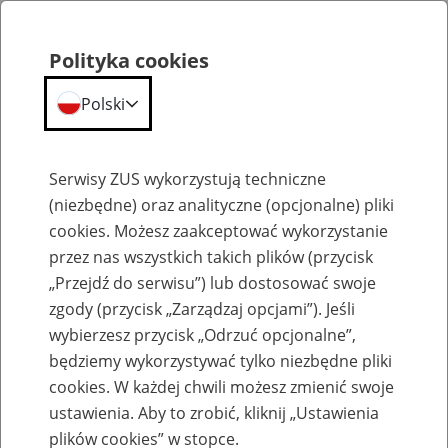
Polityka cookies
Polski
Menu
Szukaj
Serwisy ZUS wykorzystują techniczne
(niezbędne) oraz analityczne (opcjonalne) pliki
cookies. Możesz zaakceptować wykorzystanie
Szkolenia
przez nas wszystkich takich plików (przycisk
„Przejdź do serwisu”) lub dostosować swoje
zgody (przycisk „Zarządzaj opcjami”). Jeśli
wybierzesz przycisk „Odrzuć opcjonalne”,
będziemy wykorzystywać tylko niezbędne pliki
cookies. W każdej chwili możesz zmienić swoje
Zaproś ZUS do siebie - zakładanie profili
ustawienia. Aby to zrobić, kliknij „Ustawienia
eZUS w siedzibie Twojej firmy
plików cookies” w stopce.