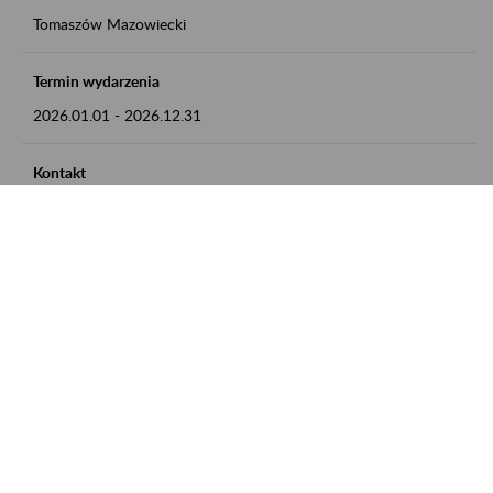
Tomaszów Mazowiecki
Termin wydarzenia
2026.01.01
-
2026.12.31
Kontakt
zgłoszenia przyjmujemy w godz. 8:00 - 15:00, pod numerem
telefonu: 44 726 36 41
Zobacz także
Zaproś ZUS do siebie: Aktywni 50+