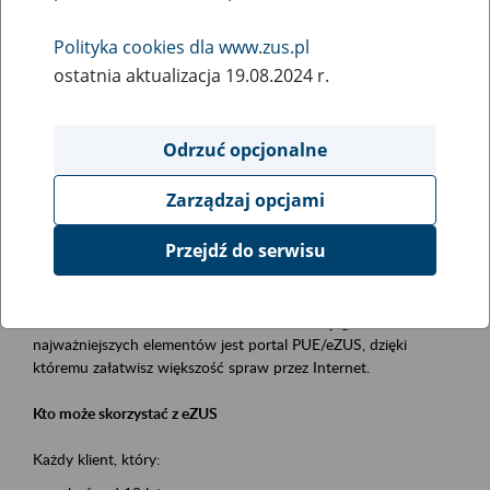
Polityka cookies dla www.zus.pl
Rodzaj wydarzenia
ostatnia aktualizacja 19.08.2024 r.
Szkolenia
Obszar merytoryczny
Odrzuć opcjonalne
obsługa klientów
Zarządzaj opcjami
Opis wydarzenia
Przejdź do serwisu
Platforma Usług Elektronicznych ZUS eZUS
to narzędzie, które ułatwia dostęp do usług świadczonych przez
Zakład Ubezpieczeń Społecznych. Jednym z jego
najważniejszych elementów jest portal PUE/eZUS, dzięki
któremu załatwisz większość spraw przez Internet.
Kto może skorzystać z eZUS
Każdy klient, który: