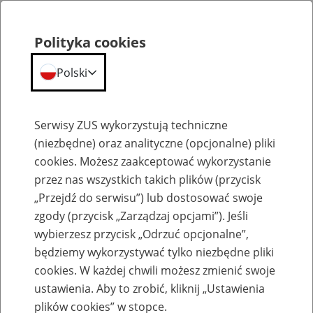
Polityka cookies
Polski
Menu
Szukaj
Serwisy ZUS wykorzystują techniczne
(niezbędne) oraz analityczne (opcjonalne) pliki
cookies. Możesz zaakceptować wykorzystanie
Szkolenia
przez nas wszystkich takich plików (przycisk
„Przejdź do serwisu”) lub dostosować swoje
zgody (przycisk „Zarządzaj opcjami”). Jeśli
wybierzesz przycisk „Odrzuć opcjonalne”,
będziemy wykorzystywać tylko niezbędne pliki
cookies. W każdej chwili możesz zmienić swoje
Zaproś ZUS do siebie - zakładanie profili
ustawienia. Aby to zrobić, kliknij „Ustawienia
eZUS w siedzibie Twojej firmy
plików cookies” w stopce.