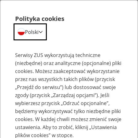
Polityka cookies
Polski
Menu
Szukaj
Serwisy ZUS wykorzystują techniczne
(niezbędne) oraz analityczne (opcjonalne) pliki
cookies. Możesz zaakceptować wykorzystanie
Szkolenia
przez nas wszystkich takich plików (przycisk
„Przejdź do serwisu”) lub dostosować swoje
zgody (przycisk „Zarządzaj opcjami”). Jeśli
wybierzesz przycisk „Odrzuć opcjonalne”,
będziemy wykorzystywać tylko niezbędne pliki
cookies. W każdej chwili możesz zmienić swoje
Zaproś ZUS do siebie - zakładanie profili
ustawienia. Aby to zrobić, kliknij „Ustawienia
eZUS w siedzibie Twojej firmy
plików cookies” w stopce.