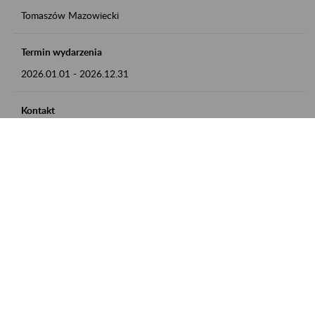
Tomaszów Mazowiecki
Termin wydarzenia
2026.01.01
-
2026.12.31
Kontakt
zgłoszenia przyjmujemy w godz. 8:00 - 15:00, pod numerem
telefonu: 44 726 36 41
Zobacz także
Zaproś ZUS do siebie: Aktywni 50+