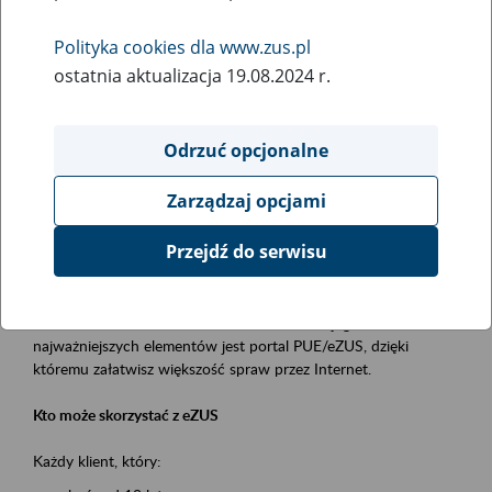
Polityka cookies dla www.zus.pl
Rodzaj wydarzenia
ostatnia aktualizacja 19.08.2024 r.
Szkolenia
Obszar merytoryczny
Odrzuć opcjonalne
obsługa klientów
Zarządzaj opcjami
Opis wydarzenia
Przejdź do serwisu
Platforma Usług Elektronicznych ZUS eZUS
to narzędzie, które ułatwia dostęp do usług świadczonych przez
Zakład Ubezpieczeń Społecznych. Jednym z jego
najważniejszych elementów jest portal PUE/eZUS, dzięki
któremu załatwisz większość spraw przez Internet.
Kto może skorzystać z eZUS
Każdy klient, który: