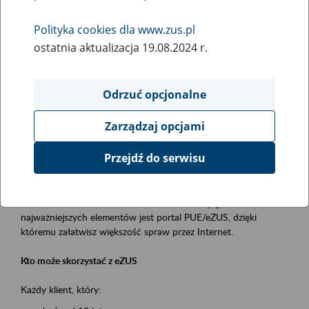
Polityka cookies dla www.zus.pl
Rodzaj wydarzenia
ostatnia aktualizacja 19.08.2024 r.
Szkolenia
Obszar merytoryczny
Odrzuć opcjonalne
obsługa klientów
Zarządzaj opcjami
Opis wydarzenia
Przejdź do serwisu
Platforma Usług Elektronicznych ZUS eZUS
to narzędzie, które ułatwia dostęp do usług świadczonych przez
Zakład Ubezpieczeń Społecznych. Jednym z jego
najważniejszych elementów jest portal PUE/eZUS, dzięki
któremu załatwisz większość spraw przez Internet.
Kto może skorzystać z eZUS
Każdy klient, który: