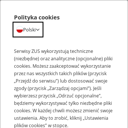
Polityka cookies
Polski
Menu
Szukaj
Serwisy ZUS wykorzystują techniczne
(niezbędne) oraz analityczne (opcjonalne) pliki
cookies. Możesz zaakceptować wykorzystanie
Szkolenia
przez nas wszystkich takich plików (przycisk
„Przejdź do serwisu”) lub dostosować swoje
zgody (przycisk „Zarządzaj opcjami”). Jeśli
wybierzesz przycisk „Odrzuć opcjonalne”,
będziemy wykorzystywać tylko niezbędne pliki
cookies. W każdej chwili możesz zmienić swoje
Zaproś ZUS do siebie - zakładanie profili
ustawienia. Aby to zrobić, kliknij „Ustawienia
eZUS w siedzibie Twojej firmy
plików cookies” w stopce.