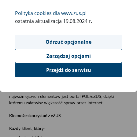
Polityka cookies dla www.zus.pl
Rodzaj wydarzenia
ostatnia aktualizacja 19.08.2024 r.
Szkolenia
Obszar merytoryczny
Odrzuć opcjonalne
obsługa klientów
Zarządzaj opcjami
Opis wydarzenia
Przejdź do serwisu
Platforma Usług Elektronicznych ZUS eZUS
to narzędzie, które ułatwia dostęp do usług świadczonych przez
Zakład Ubezpieczeń Społecznych. Jednym z jego
najważniejszych elementów jest portal PUE/eZUS, dzięki
któremu załatwisz większość spraw przez Internet.
Kto może skorzystać z eZUS
Każdy klient, który: