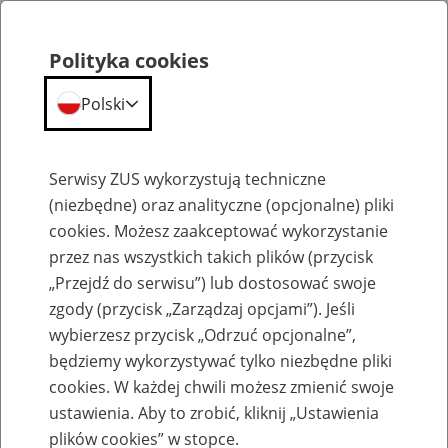
Polityka cookies
Polski
Menu
Szukaj
Serwisy ZUS wykorzystują techniczne
(niezbędne) oraz analityczne (opcjonalne) pliki
cookies. Możesz zaakceptować wykorzystanie
Szkolenia
przez nas wszystkich takich plików (przycisk
„Przejdź do serwisu”) lub dostosować swoje
zgody (przycisk „Zarządzaj opcjami”). Jeśli
wybierzesz przycisk „Odrzuć opcjonalne”,
będziemy wykorzystywać tylko niezbędne pliki
cookies. W każdej chwili możesz zmienić swoje
Zaproś ZUS do siebie - zakładanie profili
ustawienia. Aby to zrobić, kliknij „Ustawienia
eZUS w siedzibie Twojej firmy
plików cookies” w stopce.