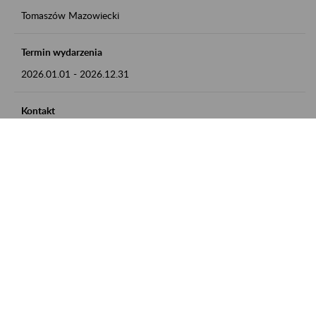
Tomaszów Mazowiecki
Termin wydarzenia
2026.01.01
-
2026.12.31
Kontakt
zgłoszenia przyjmujemy w godz. 8:00 - 15:00, pod numerem
telefonu: 44 726 36 41
Zobacz także
Zaproś ZUS do siebie: Aktywni 50+