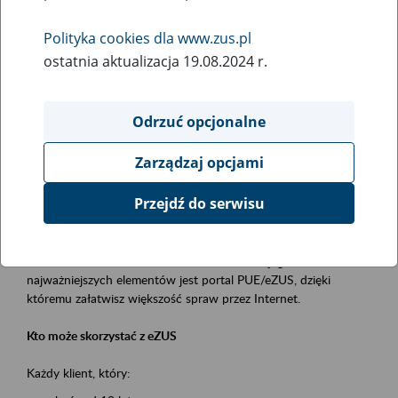
Polityka cookies dla www.zus.pl
Rodzaj wydarzenia
ostatnia aktualizacja 19.08.2024 r.
Szkolenia
Obszar merytoryczny
Odrzuć opcjonalne
obsługa klientów
Zarządzaj opcjami
Opis wydarzenia
Przejdź do serwisu
Platforma Usług Elektronicznych ZUS eZUS
to narzędzie, które ułatwia dostęp do usług świadczonych przez
Zakład Ubezpieczeń Społecznych. Jednym z jego
najważniejszych elementów jest portal PUE/eZUS, dzięki
któremu załatwisz większość spraw przez Internet.
Kto może skorzystać z eZUS
Każdy klient, który: