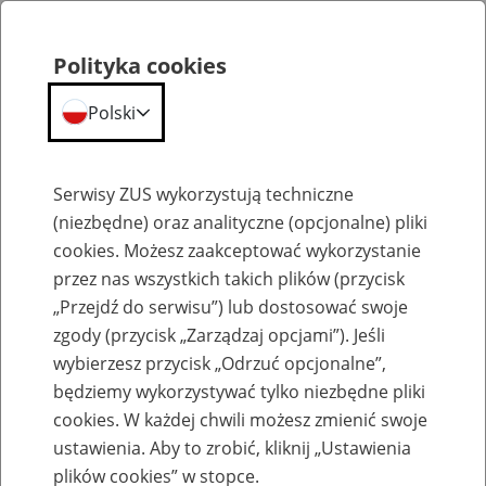
Polityka cookies
Polski
Menu
Szukaj
Serwisy ZUS wykorzystują techniczne
(niezbędne) oraz analityczne (opcjonalne) pliki
cookies. Możesz zaakceptować wykorzystanie
Szkolenia
przez nas wszystkich takich plików (przycisk
„Przejdź do serwisu”) lub dostosować swoje
zgody (przycisk „Zarządzaj opcjami”). Jeśli
wybierzesz przycisk „Odrzuć opcjonalne”,
będziemy wykorzystywać tylko niezbędne pliki
cookies. W każdej chwili możesz zmienić swoje
Zaproś ZUS do siebie - zakładanie profili
ustawienia. Aby to zrobić, kliknij „Ustawienia
eZUS w siedzibie Twojej firmy
plików cookies” w stopce.