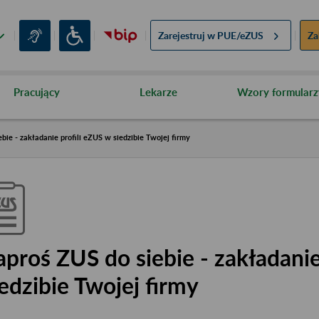
Zarejestruj w
PUE/eZUS
Za
Pracujący
Lekarze
Wzory formularz
bie - zakładanie profili eZUS w siedzibie Twojej firmy
aproś ZUS do siebie - zakładanie
iedzibie Twojej firmy