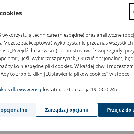
składanie wniosków i otrzymywanie n
 cookies
zadawanie pytań i otrzymywanie odpo
umawianie się na wizyty w jednostce
Jeśli jesteś osobą ubezpieczoną (np. pra
 wykorzystują techniczne (niezbędne) oraz analityczne (opc
możesz sprawdzić swoje dane zapisan
es. Możesz zaakceptować wykorzystanie przez nas wszystkich 
masz dostęp do informacji o stanie k
ycisk „Przejdź do serwisu”) lub dostosować swoje zgody (przy
masz dostęp do informacji o wystawio
opcjami”). Jeśli wybierzesz przycisk „Odrzuć opcjonalne”, bę
ać tylko niezbędne pliki cookies. W każdej chwili możesz zm
Jeśli jesteś płatnikiem składek (np. przeds
 Aby to zrobić, kliknij „Ustawienia plików cookies” w stopce.
możesz skorzystać z aplikacji ePłatnik
ubezpieczeń, wypełnisz i przekażesz
ZUS,
okies dla www.zus.pl
ostatnia aktualizacja 19.08.2024 r.
możesz złożyć wniosek o wydanie zaśw
masz dostęp do zwolnień lekarskich 
 opcjonalne
Zarządzaj opcjami
Przejdź do 
Jeśli jesteś świadczeniobiorcą
masz dostęp m.in. do formularza PIT 
do formularza PIT 40A, czyli roczneg