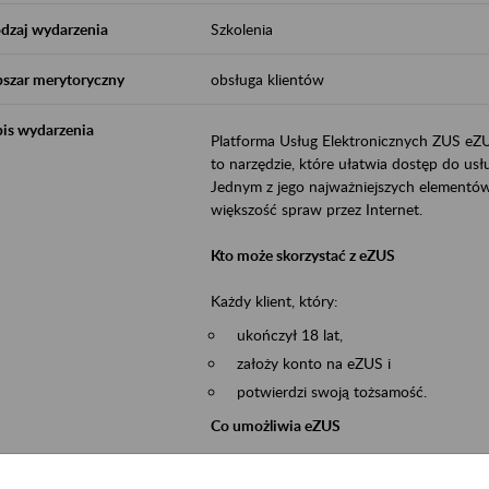
dzaj wydarzenia
Szkolenia
szar merytoryczny
obsługa klientów
is wydarzenia
Platforma Usług Elektronicznych ZUS eZ
to narzędzie, które ułatwia dostęp do u
Jednym z jego najważniejszych elementów 
większość spraw przez Internet.
Kto może skorzystać z eZUS
Każdy klient, który:
ukończył 18 lat,
założy konto na eZUS i
potwierdzi swoją tożsamość.
Co umożliwia eZUS
wgląd do danych zgromadzonych w 
przekazywanie dokumentów ubezpiec