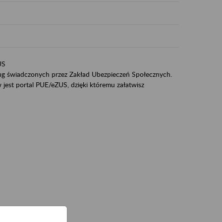
US
sług świadczonych przez Zakład Ubezpieczeń Społecznych.
jest portal PUE/eZUS, dzięki któremu załatwisz
ZUS,
zeniowych,