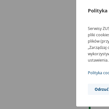
Polityka
Serwisy ZUS
pliki cooki
plików (prz
„Zarządzaj 
wykorzystyw
ustawienia.
Polityka co
Odrzuć