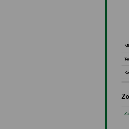
Mi
Te
Ko
Zo
Za