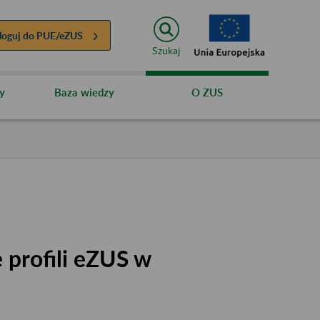
loguj do
PUE/eZUS
Szukaj
y
Baza wiedzy
O ZUS
 profili eZUS w