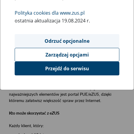
Polityka cookies dla www.zus.pl
Rodzaj wydarzenia
ostatnia aktualizacja 19.08.2024 r.
Szkolenia
Obszar merytoryczny
Odrzuć opcjonalne
obsługa klientów
Zarządzaj opcjami
Opis wydarzenia
Przejdź do serwisu
Platforma Usług Elektronicznych ZUS eZUS
to narzędzie, które ułatwia dostęp do usług świadczonych przez
Zakład Ubezpieczeń Społecznych. Jednym z jego
najważniejszych elementów jest portal PUE/eZUS, dzięki
któremu załatwisz większość spraw przez Internet.
Kto może skorzystać z eZUS
Każdy klient, który: