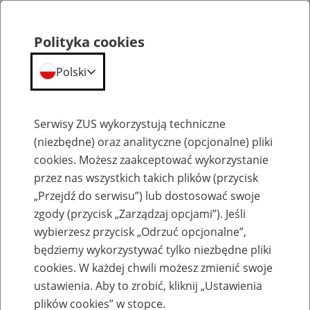
Polityka cookies
Polski
Menu
Szukaj
Serwisy ZUS wykorzystują techniczne
(niezbędne) oraz analityczne (opcjonalne) pliki
cookies. Możesz zaakceptować wykorzystanie
Szkolenia
przez nas wszystkich takich plików (przycisk
„Przejdź do serwisu”) lub dostosować swoje
zgody (przycisk „Zarządzaj opcjami”). Jeśli
wybierzesz przycisk „Odrzuć opcjonalne”,
będziemy wykorzystywać tylko niezbędne pliki
cookies. W każdej chwili możesz zmienić swoje
Zaproś ZUS do siebie - zakładanie profili
ustawienia. Aby to zrobić, kliknij „Ustawienia
eZUS w siedzibie Twojej firmy
plików cookies” w stopce.