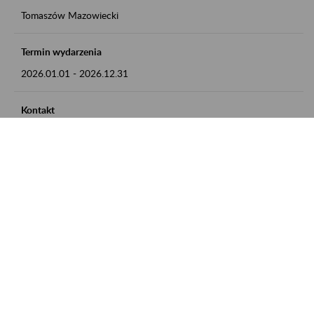
Tomaszów Mazowiecki
Termin wydarzenia
2026.01.01
-
2026.12.31
Kontakt
zgłoszenia przyjmujemy w godz. 8:00 - 15:00, pod numerem
telefonu: 44 726 36 41
Zobacz także
Zaproś ZUS do siebie: Aktywni 50+