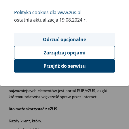
Polityka cookies dla www.zus.pl
Rodzaj wydarzenia
ostatnia aktualizacja 19.08.2024 r.
Szkolenia
Obszar merytoryczny
Odrzuć opcjonalne
obsługa klientów
Zarządzaj opcjami
Opis wydarzenia
Przejdź do serwisu
Platforma Usług Elektronicznych ZUS eZUS
to narzędzie, które ułatwia dostęp do usług świadczonych przez
Zakład Ubezpieczeń Społecznych. Jednym z jego
najważniejszych elementów jest portal PUE/eZUS, dzięki
któremu załatwisz większość spraw przez Internet.
Kto może skorzystać z eZUS
Każdy klient, który: