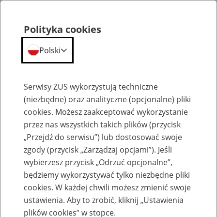
Polityka cookies
Polski
Menu
Szukaj
Serwisy ZUS wykorzystują techniczne
(niezbędne) oraz analityczne (opcjonalne) pliki
cookies. Możesz zaakceptować wykorzystanie
Szkolenia
przez nas wszystkich takich plików (przycisk
„Przejdź do serwisu”) lub dostosować swoje
zgody (przycisk „Zarządzaj opcjami”). Jeśli
wybierzesz przycisk „Odrzuć opcjonalne”,
będziemy wykorzystywać tylko niezbędne pliki
cookies. W każdej chwili możesz zmienić swoje
Zaproś ZUS do siebie - zakładanie profili
ustawienia. Aby to zrobić, kliknij „Ustawienia
eZUS w siedzibie Twojej firmy
plików cookies” w stopce.