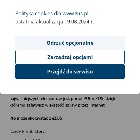
Polityka cookies dla www.zus.pl
Rodzaj wydarzenia
ostatnia aktualizacja 19.08.2024 r.
Szkolenia
Obszar merytoryczny
Odrzuć opcjonalne
obsługa klientów
Zarządzaj opcjami
Opis wydarzenia
Przejdź do serwisu
Platforma Usług Elektronicznych ZUS eZUS
to narzędzie, które ułatwia dostęp do usług świadczonych przez
Zakład Ubezpieczeń Społecznych. Jednym z jego
najważniejszych elementów jest portal PUE/eZUS, dzięki
któremu załatwisz większość spraw przez Internet.
Kto może skorzystać z eZUS
Każdy klient, który: