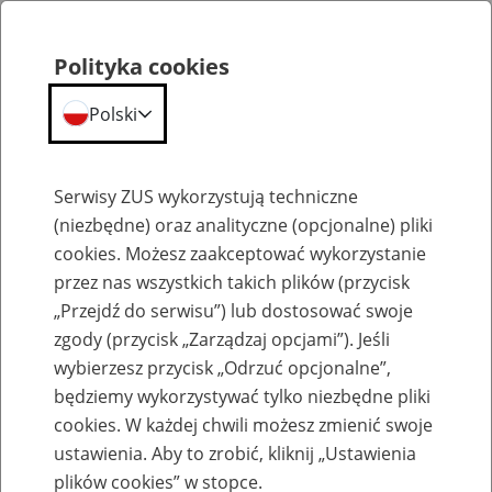
Polityka cookies
Polski
Menu
Szukaj
Serwisy ZUS wykorzystują techniczne
(niezbędne) oraz analityczne (opcjonalne) pliki
cookies. Możesz zaakceptować wykorzystanie
Szkolenia
przez nas wszystkich takich plików (przycisk
„Przejdź do serwisu”) lub dostosować swoje
zgody (przycisk „Zarządzaj opcjami”). Jeśli
wybierzesz przycisk „Odrzuć opcjonalne”,
będziemy wykorzystywać tylko niezbędne pliki
cookies. W każdej chwili możesz zmienić swoje
Zaproś ZUS do siebie - zakładanie profili
ustawienia. Aby to zrobić, kliknij „Ustawienia
eZUS w siedzibie Twojej firmy
plików cookies” w stopce.