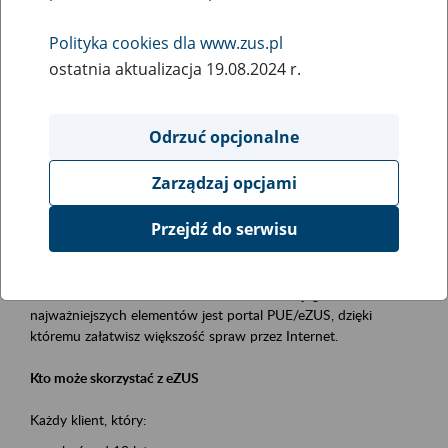
Polityka cookies dla www.zus.pl
Rodzaj wydarzenia
ostatnia aktualizacja 19.08.2024 r.
Szkolenia
Obszar merytoryczny
Odrzuć opcjonalne
obsługa klientów
Zarządzaj opcjami
Opis wydarzenia
Przejdź do serwisu
Platforma Usług Elektronicznych ZUS eZUS
to narzędzie, które ułatwia dostęp do usług świadczonych przez
Zakład Ubezpieczeń Społecznych. Jednym z jego
najważniejszych elementów jest portal PUE/eZUS, dzięki
któremu załatwisz większość spraw przez Internet.
Kto może skorzystać z eZUS
Każdy klient, który: