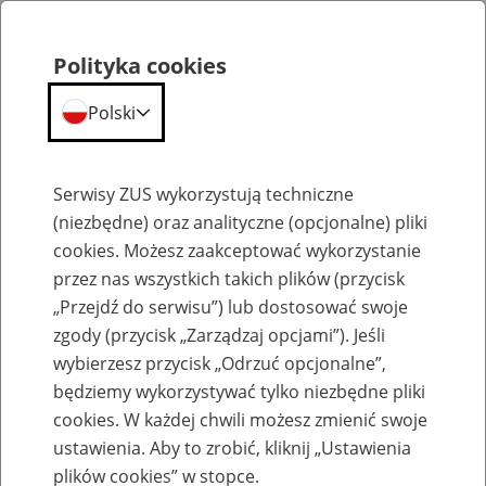
Polityka cookies
Polski
Menu
Szukaj
Serwisy ZUS wykorzystują techniczne
(niezbędne) oraz analityczne (opcjonalne) pliki
cookies. Możesz zaakceptować wykorzystanie
Szkolenia
przez nas wszystkich takich plików (przycisk
„Przejdź do serwisu”) lub dostosować swoje
zgody (przycisk „Zarządzaj opcjami”). Jeśli
wybierzesz przycisk „Odrzuć opcjonalne”,
będziemy wykorzystywać tylko niezbędne pliki
cookies. W każdej chwili możesz zmienić swoje
Zaproś ZUS do siebie - zakładanie profili
ustawienia. Aby to zrobić, kliknij „Ustawienia
eZUS w siedzibie Twojej firmy
plików cookies” w stopce.