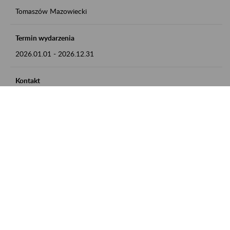
Tomaszów Mazowiecki
Termin wydarzenia
2026.01.01
-
2026.12.31
Kontakt
zgłoszenia przyjmujemy w godz. 8:00 - 15:00, pod numerem
telefonu: 44 726 36 41
Zobacz także
Zaproś ZUS do siebie: Aktywni 50+