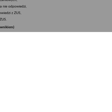
a nie odpowiedzi,
wiedzi z ZUS,
 ZUS.
cownikiem)
e na koncie w ZUS,
onta ubezpieczonego,
nych zwolnieniach lekarskich - e-ZLA
iębiorcą)
, za pomocą której m.in. zgłosisz pracownika do
 dokumenty rozliczeniowe z wykorzystaniem danych z bazy
iadczenia o niezaleganiu i odebrać go na eZUS,
swoich pracowników - e-ZLA
11A, czyli informacji o dochodach uzyskanych od ZUS lub
o obliczenia podatku przez ZUS,