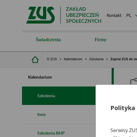
Kontakt
Świadczenia
Firmy
O ZUS
Kalendarium
Szkolenia
Zaproś ZUS do sie
Kalendarium
Szkolenia
Polityka
Z
Inne
s
Serwisy ZUS
Szkolenia BHP