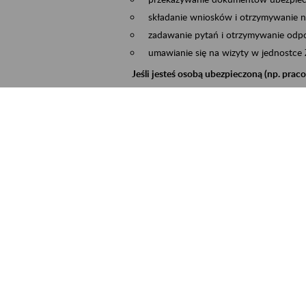
składanie wniosków i otrzymywanie n
zadawanie pytań i otrzymywanie odpo
umawianie się na wizyty w jednostce
Jeśli jesteś osobą ubezpieczoną (np. pra
możesz sprawdzić swoje dane zapisan
masz dostęp do informacji o stanie k
masz dostęp do informacji o wystawio
Jeśli jesteś płatnikiem składek (np. przeds
możesz skorzystać z aplikacji ePłatnik
ubezpieczeń, wypełnisz i przekażesz
ZUS,
możesz złożyć wniosek o wydanie zaśw
masz dostęp do zwolnień lekarskich 
Jeśli jesteś świadczeniobiorcą
masz dostęp m.in. do formularza PIT 
do formularza PIT 40A, czyli roczneg