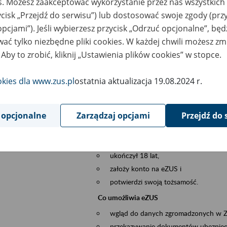
es. Możesz zaakceptować wykorzystanie przez nas wszystkich 
dzaj wydarzenia
Szkolenia
ycisk „Przejdź do serwisu”) lub dostosować swoje zgody (przy
opcjami”). Jeśli wybierzesz przycisk „Odrzuć opcjonalne”, bę
szar merytoryczny
obsługa klientów
ać tylko niezbędne pliki cookies. W każdej chwili możesz zm
 Aby to zrobić, kliknij „Ustawienia plików cookies” w stopce.
is wydarzenia
Platforma Usług Elektronicznych ZUS eZ
to narzędzie, które ułatwia dostęp do u
okies dla www.zus.pl
ostatnia aktualizacja 19.08.2024 r.
Jednym z jego najważniejszych elementów 
większość spraw przez Internet.
 opcjonalne
Zarządzaj opcjami
Przejdź do 
Kto może skorzystać z eZUS
Każdy klient, który:
ukończył 18 lat,
założy konto na eZUS i
potwierdzi swoją tożsamość.
Co umożliwia eZUS
wgląd do danych zgromadzonych w 
przekazywanie dokumentów ubezpiec