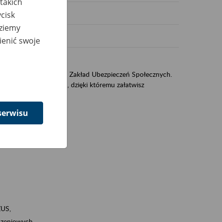
takich
cisk
dziemy
ienić swoje
US
sług świadczonych przez Zakład Ubezpieczeń Społecznych.
jest portal PUE/eZUS, dzięki któremu załatwisz
serwisu
ZUS,
zeniowych,