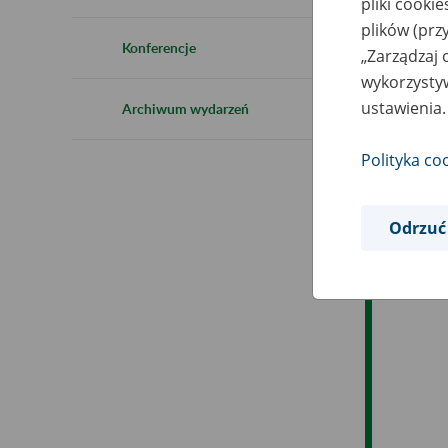
pliki cooki
Ro
plików (prz
Konferencje
„Zarządzaj 
Ob
wykorzystyw
ustawienia.
Archiwum wydarzeń
Op
Polityka co
Odrzuć