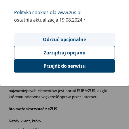
Polityka cookies dla www.zus.pl
Rodzaj wydarzenia
ostatnia aktualizacja 19.08.2024 r.
Szkolenia
Obszar merytoryczny
Odrzuć opcjonalne
obsługa klientów
Zarządzaj opcjami
Opis wydarzenia
Przejdź do serwisu
Platforma Usług Elektronicznych ZUS eZUS
to narzędzie, które ułatwia dostęp do usług świadczonych przez
Zakład Ubezpieczeń Społecznych. Jednym z jego
najważniejszych elementów jest portal PUE/eZUS, dzięki
któremu załatwisz większość spraw przez Internet.
Kto może skorzystać z eZUS
Każdy klient, który: