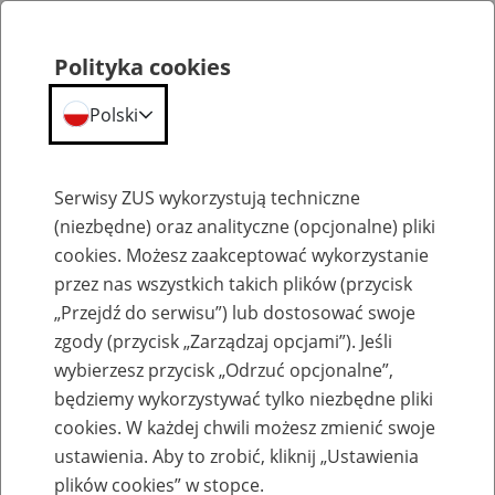
Polityka cookies
Polski
Menu
Szukaj
Serwisy ZUS wykorzystują techniczne
(niezbędne) oraz analityczne (opcjonalne) pliki
cookies. Możesz zaakceptować wykorzystanie
Szkolenia
przez nas wszystkich takich plików (przycisk
„Przejdź do serwisu”) lub dostosować swoje
zgody (przycisk „Zarządzaj opcjami”). Jeśli
wybierzesz przycisk „Odrzuć opcjonalne”,
będziemy wykorzystywać tylko niezbędne pliki
cookies. W każdej chwili możesz zmienić swoje
Zaproś ZUS do siebie - zakładanie profili
ustawienia. Aby to zrobić, kliknij „Ustawienia
eZUS w siedzibie Twojej firmy
plików cookies” w stopce.