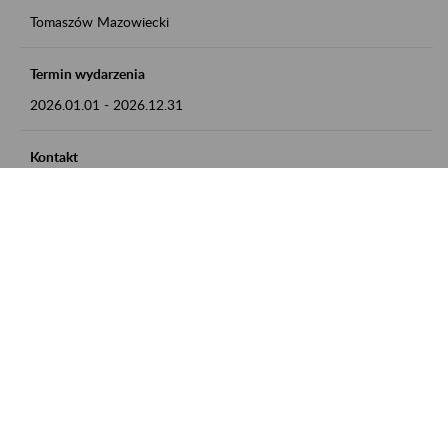
Tomaszów Mazowiecki
Termin wydarzenia
2026.01.01
-
2026.12.31
Kontakt
zgłoszenia przyjmujemy w godz. 8:00 - 15:00, pod numerem
telefonu: 44 726 36 41
Zobacz także
Zaproś ZUS do siebie: Aktywni 50+