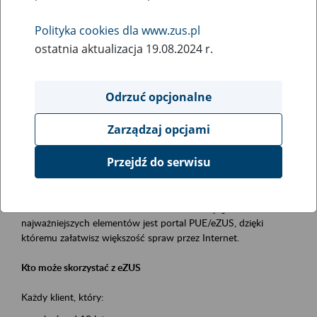
Polityka cookies dla www.zus.pl
Rodzaj wydarzenia
ostatnia aktualizacja 19.08.2024 r.
Szkolenia
Obszar merytoryczny
Odrzuć opcjonalne
obsługa klientów
Zarządzaj opcjami
Opis wydarzenia
Przejdź do serwisu
Platforma Usług Elektronicznych ZUS eZUS
to narzędzie, które ułatwia dostęp do usług świadczonych przez
Zakład Ubezpieczeń Społecznych. Jednym z jego
najważniejszych elementów jest portal PUE/eZUS, dzięki
któremu załatwisz większość spraw przez Internet.
Kto może skorzystać z eZUS
Każdy klient, który: