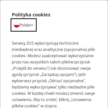
Polityka cookies
Polski
Menu
Szukaj
Serwisy ZUS wykorzystują techniczne
(niezbędne) oraz analityczne (opcjonalne) pliki
cookies. Możesz zaakceptować wykorzystanie
Szkolenia
przez nas wszystkich takich plików (przycisk
„Przejdź do serwisu”) lub dostosować swoje
zgody (przycisk „Zarządzaj opcjami”). Jeśli
wybierzesz przycisk „Odrzuć opcjonalne”,
będziemy wykorzystywać tylko niezbędne pliki
cookies. W każdej chwili możesz zmienić swoje
Zaproś ZUS do siebie - zakładanie profili
ustawienia. Aby to zrobić, kliknij „Ustawienia
eZUS w siedzibie Twojej firmy
plików cookies” w stopce.