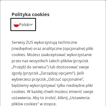
Polityka cookies
Polski
Menu
Szukaj
Serwisy ZUS wykorzystują techniczne
(niezbędne) oraz analityczne (opcjonalne) pliki
cookies. Możesz zaakceptować wykorzystanie
Szkolenia
przez nas wszystkich takich plików (przycisk
„Przejdź do serwisu”) lub dostosować swoje
zgody (przycisk „Zarządzaj opcjami”). Jeśli
wybierzesz przycisk „Odrzuć opcjonalne”,
będziemy wykorzystywać tylko niezbędne pliki
cookies. W każdej chwili możesz zmienić swoje
Zaproś ZUS do siebie - zakładanie profili
ustawienia. Aby to zrobić, kliknij „Ustawienia
eZUS w siedzibie Twojej firmy
plików cookies” w stopce.