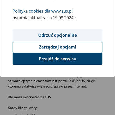
Polityka cookies dla www.zus.pl
Rodzaj wydarzenia
ostatnia aktualizacja 19.08.2024 r.
Szkolenia
Obszar merytoryczny
Odrzuć opcjonalne
obsługa klientów
Zarządzaj opcjami
Opis wydarzenia
Przejdź do serwisu
Platforma Usług Elektronicznych ZUS eZUS
to narzędzie, które ułatwia dostęp do usług świadczonych przez
Zakład Ubezpieczeń Społecznych. Jednym z jego
najważniejszych elementów jest portal PUE/eZUS, dzięki
któremu załatwisz większość spraw przez Internet.
Kto może skorzystać z eZUS
Każdy klient, który: