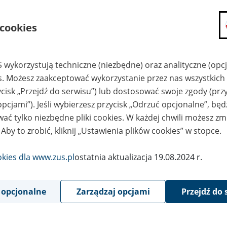
składanie wniosków i otrzymywanie n
 cookies
zadawanie pytań i otrzymywanie odpo
umawianie się na wizyty w jednostce
Jeśli jesteś osobą ubezpieczoną (np. pra
 wykorzystują techniczne (niezbędne) oraz analityczne (opc
możesz sprawdzić swoje dane zapisan
es. Możesz zaakceptować wykorzystanie przez nas wszystkich 
masz dostęp do informacji o stanie k
ycisk „Przejdź do serwisu”) lub dostosować swoje zgody (przy
masz dostęp do informacji o wystawio
opcjami”). Jeśli wybierzesz przycisk „Odrzuć opcjonalne”, bę
Jeśli jesteś płatnikiem składek (np. przeds
ać tylko niezbędne pliki cookies. W każdej chwili możesz zm
możesz skorzystać z aplikacji ePłatnik
 Aby to zrobić, kliknij „Ustawienia plików cookies” w stopce.
ubezpieczeń, wypełnisz i przekażesz
ZUS,
okies dla www.zus.pl
ostatnia aktualizacja 19.08.2024 r.
możesz złożyć wniosek o wydanie zaśw
masz dostęp do zwolnień lekarskich 
 opcjonalne
Zarządzaj opcjami
Przejdź do 
Jeśli jesteś świadczeniobiorcą
masz dostęp m.in. do formularza PIT 
do formularza PIT 40A, czyli roczneg