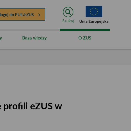
loguj do
PUE/eZUS
Szukaj
y
Baza wiedzy
O ZUS
 profili eZUS w