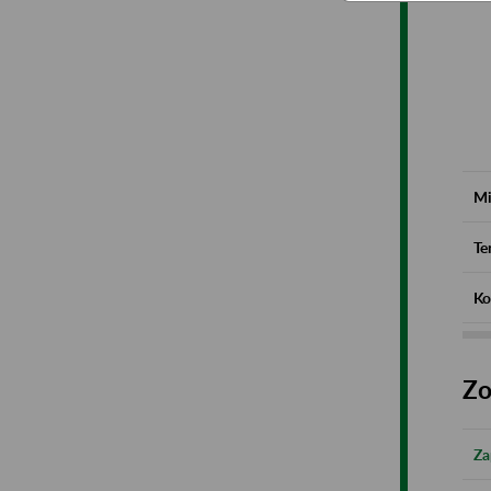
Mi
Te
Ko
Zo
Za