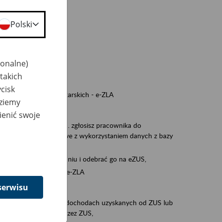
a nie odpowiedzi,
Polski
wiedzi z ZUS,
 ZUS.
cownikiem)
jonalne)
e na koncie w ZUS,
takich
onta ubezpieczonego,
cisk
nych zwolnieniach lekarskich - e-ZLA
dziemy
iębiorcą)
ienić swoje
, za pomocą której m.in. zgłosisz pracownika do
 dokumenty rozliczeniowe z wykorzystaniem danych z bazy
iadczenia o niezaleganiu i odebrać go na eZUS,
swoich pracowników - e-ZLA
serwisu
11A, czyli informacji o dochodach uzyskanych od ZUS lub
o obliczenia podatku przez ZUS,