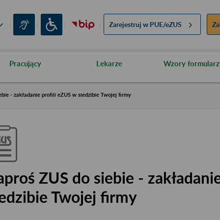
Zarejestruj w
PUE/eZUS
Za
Pracujący
Lekarze
Wzory formularz
bie - zakładanie profili eZUS w siedzibie Twojej firmy
aproś ZUS do siebie - zakładanie
iedzibie Twojej firmy