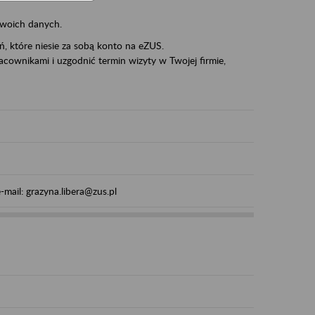
swoich danych.
eń, które niesie za sobą konto na eZUS.
cownikami i uzgodnić termin wizyty w Twojej firmie,
mail: grazyna.libera@zus.pl