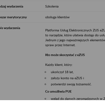
dzaj wydarzenia
Szkolenia
szar merytoryczny
obsługa klientów
is wydarzenia
Platforma Usług Elektronicznych ZUS eZ
to narzędzie, które ułatwia dostęp do u
Jednym z jego najważniejszych elementów 
spraw przez Internet.
Kto może skorzystać z eZUS
Każdy klient, który:
ukończył 18 lat,
założy konto na eZUS i
potwierdzi swoją tożsamość.
Co umożliwia PUE
wgląd do danych zgromadzonych w 
przekazywanie dokumentów ubezpiec