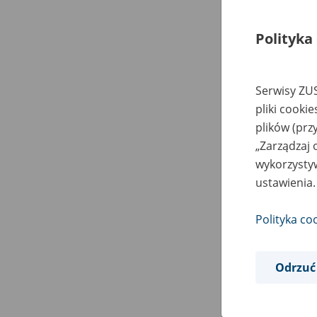
Polityka
Serwisy ZUS
pliki cooki
plików (prz
„Zarządzaj 
wykorzystyw
ustawienia.
Polityka co
Odrzuć