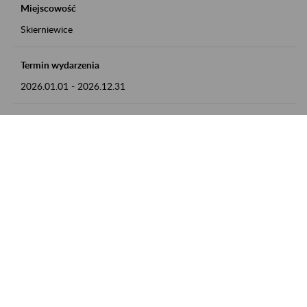
Miejscowość
Skierniewice
Termin wydarzenia
2026.01.01
-
2026.12.31
Kontakt
numer telefonu: 46 813 23 81 lub adres e-mail:
grazyna.libera@zus.pl
Zobacz także
Zaproś ZUS do siebie: Aktywni 50+