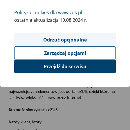
Polityka cookies dla www.zus.pl
Rodzaj wydarzenia
ostatnia aktualizacja 19.08.2024 r.
Szkolenia
Obszar merytoryczny
Odrzuć opcjonalne
obsługa klientów
Zarządzaj opcjami
Opis wydarzenia
Przejdź do serwisu
Platforma Usług Elektronicznych ZUS eZUS
to narzędzie, które ułatwia dostęp do usług świadczonych przez
Zakład Ubezpieczeń Społecznych. Jednym z jego
najważniejszych elementów jest portal eZUS, dzięki któremu
załatwisz większość spraw przez Internet.
Kto może skorzystać z eZUS
Każdy klient, który: