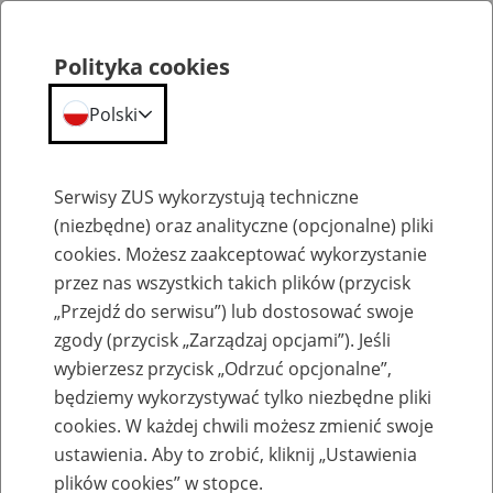
Polityka cookies
Polski
Menu
Szukaj
Serwisy ZUS wykorzystują techniczne
(niezbędne) oraz analityczne (opcjonalne) pliki
cookies. Możesz zaakceptować wykorzystanie
Szkolenia
przez nas wszystkich takich plików (przycisk
„Przejdź do serwisu”) lub dostosować swoje
zgody (przycisk „Zarządzaj opcjami”). Jeśli
wybierzesz przycisk „Odrzuć opcjonalne”,
będziemy wykorzystywać tylko niezbędne pliki
cookies. W każdej chwili możesz zmienić swoje
Zaproś ZUS do siebie - zakładanie profili
ustawienia. Aby to zrobić, kliknij „Ustawienia
eZUS w siedzibie Twojej firmy
plików cookies” w stopce.