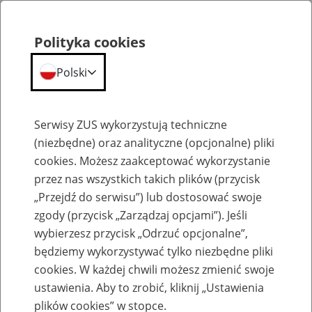
Polityka cookies
Polski
Menu
Szukaj
Serwisy ZUS wykorzystują techniczne
(niezbędne) oraz analityczne (opcjonalne) pliki
cookies. Możesz zaakceptować wykorzystanie
Szkolenia
przez nas wszystkich takich plików (przycisk
„Przejdź do serwisu”) lub dostosować swoje
zgody (przycisk „Zarządzaj opcjami”). Jeśli
wybierzesz przycisk „Odrzuć opcjonalne”,
będziemy wykorzystywać tylko niezbędne pliki
cookies. W każdej chwili możesz zmienić swoje
Zaproś ZUS do siebie - zakładanie profili
ustawienia. Aby to zrobić, kliknij „Ustawienia
eZUS w siedzibie Twojej firmy
plików cookies” w stopce.