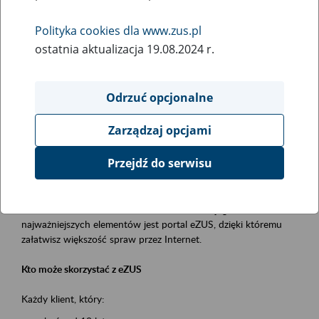
Polityka cookies dla www.zus.pl
Rodzaj wydarzenia
ostatnia aktualizacja 19.08.2024 r.
Szkolenia
Obszar merytoryczny
Odrzuć opcjonalne
obsługa klientów
Zarządzaj opcjami
Opis wydarzenia
Przejdź do serwisu
Platforma Usług Elektronicznych ZUS eZUS
to narzędzie, które ułatwia dostęp do usług świadczonych przez
Zakład Ubezpieczeń Społecznych. Jednym z jego
najważniejszych elementów jest portal eZUS, dzięki któremu
załatwisz większość spraw przez Internet.
Kto może skorzystać z eZUS
Każdy klient, który: