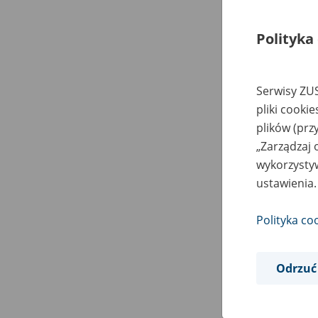
Polityka
Serwisy ZUS
pliki cooki
plików (prz
„Zarządzaj 
wykorzystyw
ustawienia.
Polityka co
Odrzuć