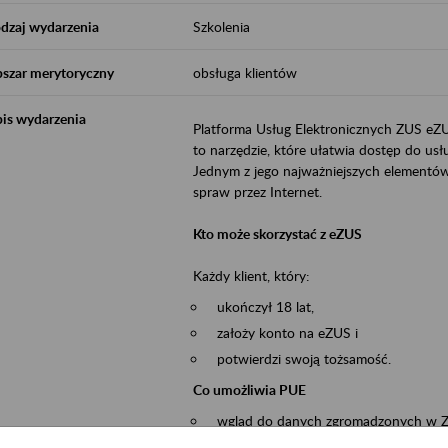
dzaj wydarzenia
Szkolenia
szar merytoryczny
obsługa klientów
is wydarzenia
Platforma Usług Elektronicznych ZUS eZ
to narzędzie, które ułatwia dostęp do u
Jednym z jego najważniejszych elementów 
spraw przez Internet.
Kto może skorzystać z eZUS
Każdy klient, który:
ukończył 18 lat,
założy konto na eZUS i
potwierdzi swoją tożsamość.
Co umożliwia PUE
wgląd do danych zgromadzonych w 
przekazywanie dokumentów ubezpiec