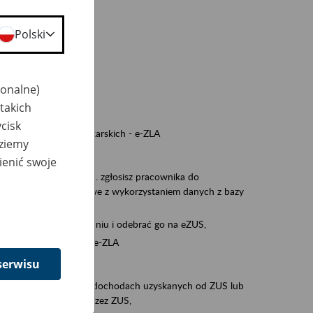
a nie odpowiedzi,
Polski
wiedzi z ZUS,
 ZUS.
cownikiem)
jonalne)
e na koncie w ZUS,
takich
onta ubezpieczonego,
cisk
nych zwolnieniach lekarskich - e-ZLA
dziemy
iębiorcą)
ienić swoje
, za pomocą której m.in. zgłosisz pracownika do
 dokumenty rozliczeniowe z wykorzystaniem danych z bazy
iadczenia o niezaleganiu i odebrać go na eZUS,
swoich pracowników - e-ZLA
serwisu
11A, czyli informacji o dochodach uzyskanych od ZUS lub
o obliczenia podatku przez ZUS,