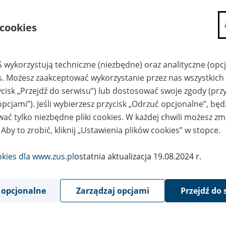
składanie wniosków i otrzymywanie n
 cookies
zadawanie pytań i otrzymywanie odpo
umawianie się na wizyty w jednostce
Jeśli jesteś osobą ubezpieczoną (np. pra
 wykorzystują techniczne (niezbędne) oraz analityczne (opc
możesz sprawdzić swoje dane zapisan
es. Możesz zaakceptować wykorzystanie przez nas wszystkich 
masz dostęp do informacji o stanie k
ycisk „Przejdź do serwisu”) lub dostosować swoje zgody (przy
masz dostęp do informacji o wystawio
opcjami”). Jeśli wybierzesz przycisk „Odrzuć opcjonalne”, bę
Jeśli jesteś płatnikiem składek (np. przeds
ać tylko niezbędne pliki cookies. W każdej chwili możesz zm
możesz skorzystać z aplikacji ePłatnik
 Aby to zrobić, kliknij „Ustawienia plików cookies” w stopce.
ubezpieczeń, wypełnisz i przekażesz
ZUS,
okies dla www.zus.pl
ostatnia aktualizacja 19.08.2024 r.
możesz złożyć wniosek o wydanie zaśw
masz dostęp do zwolnień lekarskich 
 opcjonalne
Zarządzaj opcjami
Przejdź do 
Jeśli jesteś świadczeniobiorcą
masz dostęp m.in. do formularza PIT 
do formularza PIT 40A, czyli roczneg