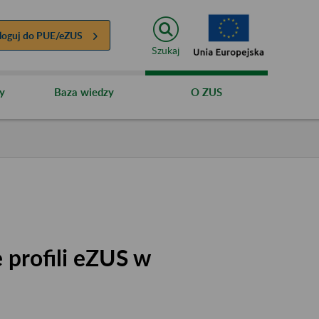
loguj do
PUE/eZUS
Szukaj
y
Baza wiedzy
O ZUS
 profili eZUS w