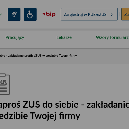
Zarejestruj w
PUE/eZUS
Za
Pracujący
Lekarze
Wzory formularz
bie - zakładanie profili eZUS w siedzibie Twojej firmy
aproś ZUS do siebie - zakładanie
iedzibie Twojej firmy