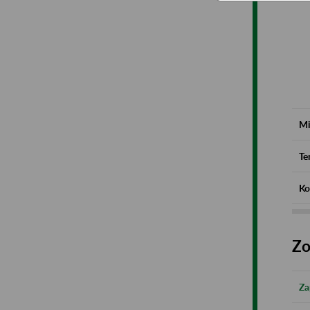
Mi
Te
Ko
Zo
Za