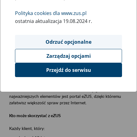
Polityka cookies dla www.zus.pl
Rodzaj wydarzenia
ostatnia aktualizacja 19.08.2024 r.
Szkolenia
Obszar merytoryczny
Odrzuć opcjonalne
obsługa klientów
Zarządzaj opcjami
Opis wydarzenia
Przejdź do serwisu
Platforma Usług Elektronicznych ZUS eZUS
to narzędzie, które ułatwia dostęp do usług świadczonych przez
Zakład Ubezpieczeń Społecznych. Jednym z jego
najważniejszych elementów jest portal eZUS, dzięki któremu
załatwisz większość spraw przez Internet.
Kto może skorzystać z eZUS
Każdy klient, który: