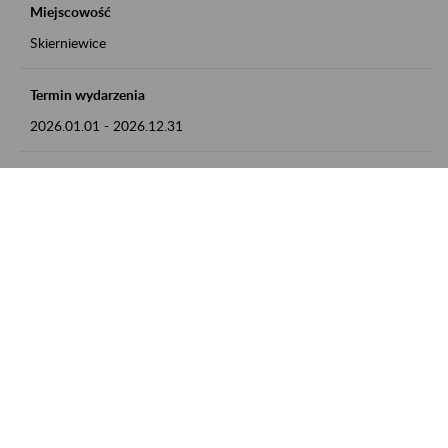
Miejscowość
Skierniewice
Termin wydarzenia
2026.01.01
-
2026.12.31
Kontakt
numer telefonu: 46 813 23 81 lub adres e-mail:
grazyna.libera@zus.pl
Zobacz także
Zaproś ZUS do siebie: Aktywni 50+