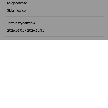
Miejscowość
Skierniewice
Termin wydarzenia
2026.01.01
-
2026.12.31
Kontakt
numer telefonu: 46 813 23 81 lub adres e-mail:
grazyna.libera@zus.pl
Zobacz także
Zaproś ZUS do siebie: Aktywni 50+