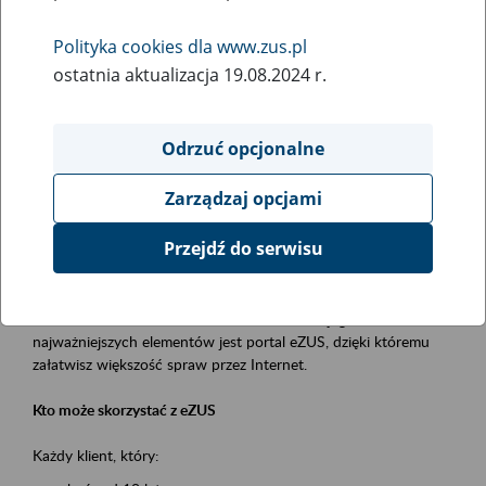
Polityka cookies dla www.zus.pl
Rodzaj wydarzenia
ostatnia aktualizacja 19.08.2024 r.
Szkolenia
Obszar merytoryczny
Odrzuć opcjonalne
obsługa klientów
Zarządzaj opcjami
Opis wydarzenia
Przejdź do serwisu
Platforma Usług Elektronicznych ZUS eZUS
to narzędzie, które ułatwia dostęp do usług świadczonych przez
Zakład Ubezpieczeń Społecznych. Jednym z jego
najważniejszych elementów jest portal eZUS, dzięki któremu
załatwisz większość spraw przez Internet.
Kto może skorzystać z eZUS
Każdy klient, który: