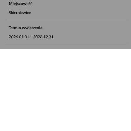
Miejscowość
Skierniewice
Termin wydarzenia
2026.01.01
-
2026.12.31
Kontakt
numer telefonu: 46 813 23 81 lub adres e-mail:
grazyna.libera@zus.pl
Zobacz także
Zaproś ZUS do siebie: Aktywni 50+