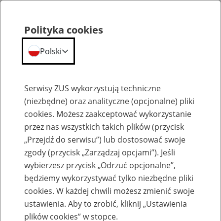
Polityka cookies
Polski
Menu
Szukaj
Serwisy ZUS wykorzystują techniczne
(niezbędne) oraz analityczne (opcjonalne) pliki
cookies. Możesz zaakceptować wykorzystanie
Szkolenia
przez nas wszystkich takich plików (przycisk
„Przejdź do serwisu”) lub dostosować swoje
zgody (przycisk „Zarządzaj opcjami”). Jeśli
wybierzesz przycisk „Odrzuć opcjonalne”,
będziemy wykorzystywać tylko niezbędne pliki
cookies. W każdej chwili możesz zmienić swoje
Zaproś ZUS do siebie - zakładanie profili
ustawienia. Aby to zrobić, kliknij „Ustawienia
eZUS w siedzibie Twojej firmy
plików cookies” w stopce.