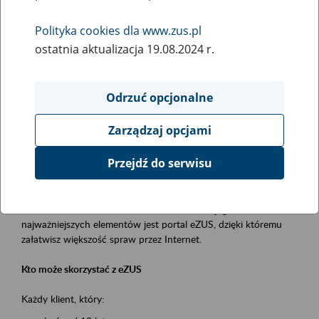
Polityka cookies dla www.zus.pl
Rodzaj wydarzenia
ostatnia aktualizacja 19.08.2024 r.
Szkolenia
Obszar merytoryczny
Odrzuć opcjonalne
obsługa klientów
Zarządzaj opcjami
Opis wydarzenia
Przejdź do serwisu
Platforma Usług Elektronicznych ZUS eZUS
to narzędzie, które ułatwia dostęp do usług świadczonych przez
Zakład Ubezpieczeń Społecznych. Jednym z jego
najważniejszych elementów jest portal eZUS, dzięki któremu
załatwisz większość spraw przez Internet.
Kto może skorzystać z eZUS
Każdy klient, który: