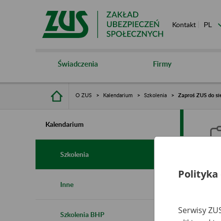
Kontakt
Świadczenia
Firmy
O ZUS
Kalendarium
Szkolenia
Zaproś ZUS do sie
Kalendarium
Szkolenia
Polityka
Z
Inne
s
Serwisy ZUS
Szkolenia BHP