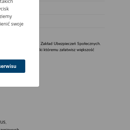
takich
cisk
dziemy
ienić swoje
US
sług świadczonych przez Zakład Ubezpieczeń Społecznych.
jest portal eZUS, dzięki któremu załatwisz większość
serwisu
ZUS,
zeniowych,