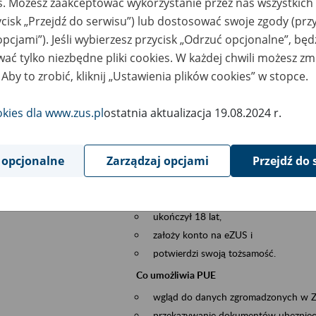
es. Możesz zaakceptować wykorzystanie przez nas wszystkich 
dzaj wydarzenia
Szkolenia
ycisk „Przejdź do serwisu”) lub dostosować swoje zgody (przy
opcjami”). Jeśli wybierzesz przycisk „Odrzuć opcjonalne”, bę
szar merytoryczny
obsługa klientów
ać tylko niezbędne pliki cookies. W każdej chwili możesz zm
 Aby to zrobić, kliknij „Ustawienia plików cookies” w stopce.
is wydarzenia
Platforma Usług Elektronicznych ZUS eZ
to narzędzie, które ułatwia dostęp do u
okies dla www.zus.pl
ostatnia aktualizacja 19.08.2024 r.
Jednym z jego najważniejszych elementów 
spraw przez Internet.
 opcjonalne
Zarządzaj opcjami
Przejdź do 
Kto może skorzystać z eZUS
Każdy klient, który:
ukończył 18 lat,
założy konto na eZUS i
potwierdzi swoją tożsamość.
Co umożliwia PUE
wgląd do danych zgromadzonych w 
przekazywanie dokumentów ubezpiec