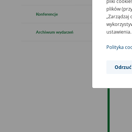
pliki cooki
Ro
plików (prz
Konferencje
„Zarządzaj 
Ob
wykorzystyw
ustawienia.
Archiwum wydarzeń
Op
Polityka co
Odrzuć