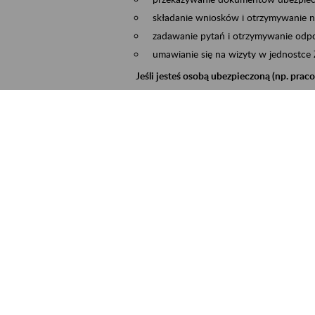
składanie wniosków i otrzymywanie n
zadawanie pytań i otrzymywanie odpo
umawianie się na wizyty w jednostce
Jeśli jesteś osobą ubezpieczoną (np. pra
możesz sprawdzić swoje dane zapisan
masz dostęp do informacji o stanie k
masz dostęp do informacji o wystawio
Jeśli jesteś płatnikiem składek (np. przeds
możesz skorzystać z aplikacji ePłatnik
ubezpieczeń, wypełnisz i przekażesz
ZUS,
możesz złożyć wniosek o wydanie zaśw
masz dostęp do zwolnień lekarskich 
Jeśli jesteś świadczeniobiorcą
masz dostęp m.in. do formularza PIT 
do formularza PIT 40A, czyli roczneg