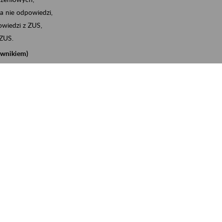
a nie odpowiedzi,
wiedzi z ZUS,
 ZUS.
cownikiem)
e na koncie w ZUS,
onta ubezpieczonego,
nych zwolnieniach lekarskich - e-ZLA
iębiorcą)
, za pomocą której m.in. zgłosisz pracownika do
 dokumenty rozliczeniowe z wykorzystaniem danych z bazy
iadczenia o niezaleganiu i odebrać go na eZUS,
swoich pracowników - e-ZLA
11A, czyli informacji o dochodach uzyskanych od ZUS lub
o obliczenia podatku przez ZUS,