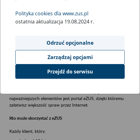
Polityka cookies dla www.zus.pl
Rodzaj wydarzenia
ostatnia aktualizacja 19.08.2024 r.
Szkolenia
Obszar merytoryczny
Odrzuć opcjonalne
obsługa klientów
Zarządzaj opcjami
Opis wydarzenia
Przejdź do serwisu
Platforma Usług Elektronicznych ZUS eZUS
to narzędzie, które ułatwia dostęp do usług świadczonych przez
Zakład Ubezpieczeń Społecznych. Jednym z jego
najważniejszych elementów jest portal eZUS, dzięki któremu
załatwisz większość spraw przez Internet.
Kto może skorzystać z eZUS
Każdy klient, który: