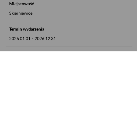
Miejscowość
Skierniewice
Termin wydarzenia
2026.01.01
-
2026.12.31
Kontakt
numer telefonu: 46 813 23 81 lub adres e-mail:
grazyna.libera@zus.pl
Zobacz także
Zaproś ZUS do siebie: Aktywni 50+