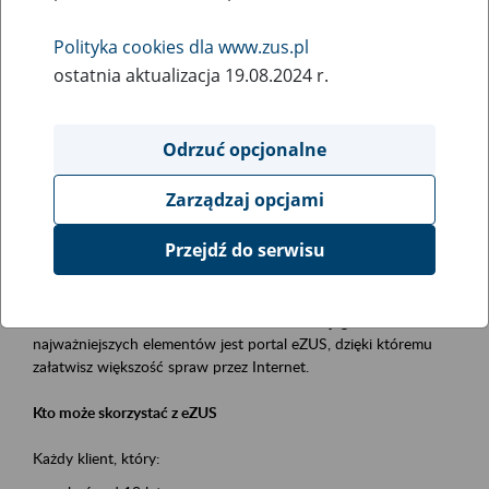
Polityka cookies dla www.zus.pl
Rodzaj wydarzenia
ostatnia aktualizacja 19.08.2024 r.
Szkolenia
Obszar merytoryczny
Odrzuć opcjonalne
obsługa klientów
Zarządzaj opcjami
Opis wydarzenia
Przejdź do serwisu
Platforma Usług Elektronicznych ZUS eZUS
to narzędzie, które ułatwia dostęp do usług świadczonych przez
Zakład Ubezpieczeń Społecznych. Jednym z jego
najważniejszych elementów jest portal eZUS, dzięki któremu
załatwisz większość spraw przez Internet.
Kto może skorzystać z eZUS
Każdy klient, który: