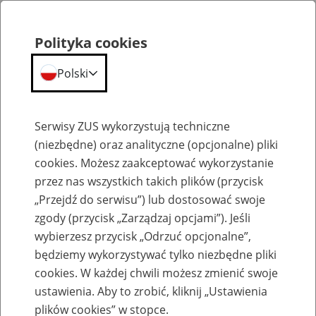
Polityka cookies
Polski
Menu
Szukaj
Serwisy ZUS wykorzystują techniczne
(niezbędne) oraz analityczne (opcjonalne) pliki
cookies. Możesz zaakceptować wykorzystanie
Szkolenia
przez nas wszystkich takich plików (przycisk
„Przejdź do serwisu”) lub dostosować swoje
zgody (przycisk „Zarządzaj opcjami”). Jeśli
wybierzesz przycisk „Odrzuć opcjonalne”,
będziemy wykorzystywać tylko niezbędne pliki
cookies. W każdej chwili możesz zmienić swoje
Zaproś ZUS do siebie - zakładanie profili
ustawienia. Aby to zrobić, kliknij „Ustawienia
eZUS w siedzibie Twojej firmy
plików cookies” w stopce.