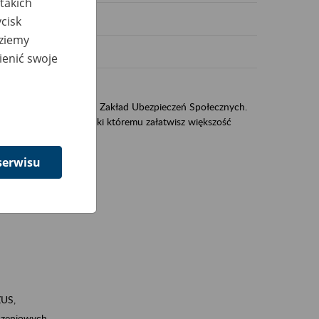
takich
cisk
dziemy
ienić swoje
US
sług świadczonych przez Zakład Ubezpieczeń Społecznych.
jest portal eZUS, dzięki któremu załatwisz większość
serwisu
ZUS,
zeniowych,