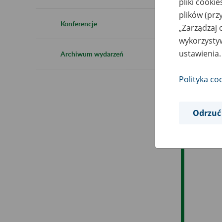
pliki cooki
Ro
plików (prz
Konferencje
„Zarządzaj 
Ob
wykorzystyw
ustawienia.
Archiwum wydarzeń
Op
Polityka co
Odrzuć