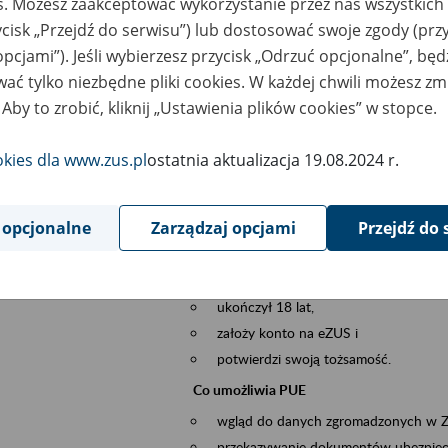
es. Możesz zaakceptować wykorzystanie przez nas wszystkich 
dzaj wydarzenia
Szkolenia
ycisk „Przejdź do serwisu”) lub dostosować swoje zgody (przy
opcjami”). Jeśli wybierzesz przycisk „Odrzuć opcjonalne”, bę
szar merytoryczny
obsługa klientów
ać tylko niezbędne pliki cookies. W każdej chwili możesz zm
 Aby to zrobić, kliknij „Ustawienia plików cookies” w stopce.
is wydarzenia
Platforma Usług Elektronicznych ZUS eZ
to narzędzie, które ułatwia dostęp do u
okies dla www.zus.pl
ostatnia aktualizacja 19.08.2024 r.
Jednym z jego najważniejszych elementów 
spraw przez Internet.
 opcjonalne
Zarządzaj opcjami
Przejdź do 
Kto może skorzystać z eZUS
Każdy klient, który:
ukończył 18 lat,
założy konto na eZUS i
potwierdzi swoją tożsamość.
Co umożliwia PUE
wgląd do danych zgromadzonych w 
przekazywanie dokumentów ubezpiec