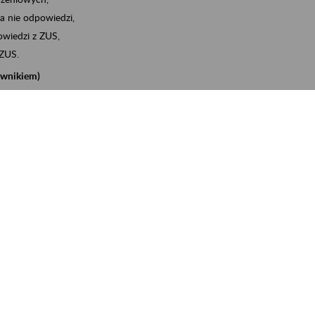
a nie odpowiedzi,
wiedzi z ZUS,
 ZUS.
cownikiem)
e na koncie w ZUS,
onta ubezpieczonego,
nych zwolnieniach lekarskich - e-ZLA
iębiorcą)
, za pomocą której m.in. zgłosisz pracownika do
 dokumenty rozliczeniowe z wykorzystaniem danych z bazy
iadczenia o niezaleganiu i odebrać go na eZUS,
swoich pracowników - e-ZLA
11A, czyli informacji o dochodach uzyskanych od ZUS lub
o obliczenia podatku przez ZUS,