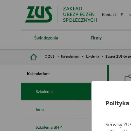
Kontakt
Świadczenia
Firmy
O ZUS
Kalendarium
Szkolenia
Zaproś ZUS do sie
Kalendarium
Szkolenia
Polityka
Z
Inne
s
Serwisy ZUS
Szkolenia BHP