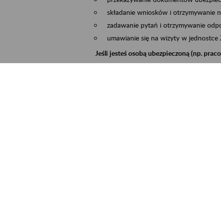
składanie wniosków i otrzymywanie n
zadawanie pytań i otrzymywanie odpo
umawianie się na wizyty w jednostce
Jeśli jesteś osobą ubezpieczoną (np. pra
możesz sprawdzić swoje dane zapisan
masz dostęp do informacji o stanie k
masz dostęp do informacji o wystawio
Jeśli jesteś płatnikiem składek (np. przeds
możesz skorzystać z aplikacji ePłatnik
ubezpieczeń, wypełnisz i przekażesz
ZUS,
możesz złożyć wniosek o wydanie zaśw
masz dostęp do zwolnień lekarskich 
Jeśli jesteś świadczeniobiorcą
masz dostęp m.in. do formularza PIT 
do formularza PIT 40A, czyli roczneg