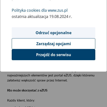
Polityka cookies dla www.zus.pl
Rodzaj wydarzenia
ostatnia aktualizacja 19.08.2024 r.
Szkolenia
Obszar merytoryczny
Odrzuć opcjonalne
obsługa klientów
Zarządzaj opcjami
Opis wydarzenia
Przejdź do serwisu
Platforma Usług Elektronicznych ZUS eZUS
to narzędzie, które ułatwia dostęp do usług świadczonych przez
Zakład Ubezpieczeń Społecznych. Jednym z jego
najważniejszych elementów jest portal eZUS, dzięki któremu
załatwisz większość spraw przez Internet.
Kto może skorzystać z eZUS
Każdy klient, który: