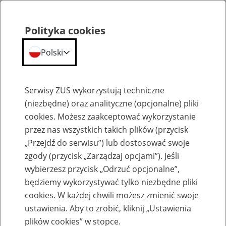
Polityka cookies
Polski
Menu
Szukaj
Serwisy ZUS wykorzystują techniczne
(niezbędne) oraz analityczne (opcjonalne) pliki
cookies. Możesz zaakceptować wykorzystanie
Szkolenia
przez nas wszystkich takich plików (przycisk
„Przejdź do serwisu”) lub dostosować swoje
zgody (przycisk „Zarządzaj opcjami”). Jeśli
wybierzesz przycisk „Odrzuć opcjonalne”,
będziemy wykorzystywać tylko niezbędne pliki
cookies. W każdej chwili możesz zmienić swoje
Zaproś ZUS do siebie - zakładanie profili
ustawienia. Aby to zrobić, kliknij „Ustawienia
eZUS w siedzibie Twojej firmy
plików cookies” w stopce.