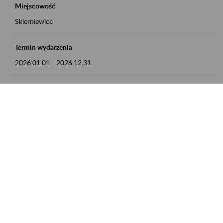
Miejscowość
Skierniewice
Termin wydarzenia
2026.01.01
-
2026.12.31
Kontakt
numer telefonu: 46 813 23 81 lub adres e-mail:
grazyna.libera@zus.pl
Zobacz także
Zaproś ZUS do siebie: Aktywni 50+