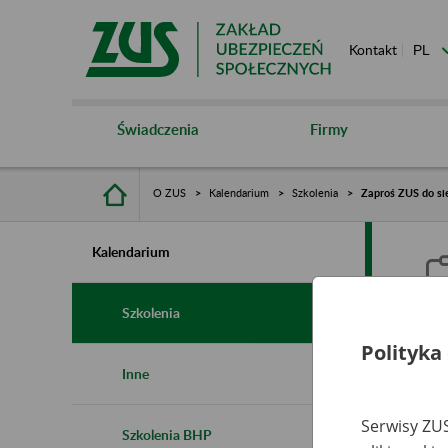
Kontakt
Świadczenia
Firmy
O ZUS
Kalendarium
Szkolenia
Zaproś ZUS do sie
Kalendarium
Szkolenia
Polityka
Z
Inne
s
Serwisy ZUS
Szkolenia BHP