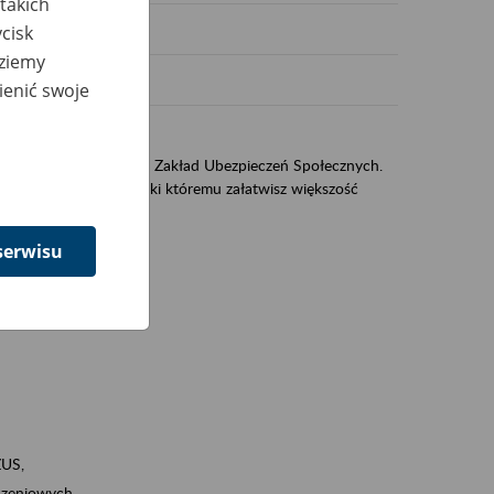
takich
cisk
dziemy
ienić swoje
US
sług świadczonych przez Zakład Ubezpieczeń Społecznych.
jest portal eZUS, dzięki któremu załatwisz większość
serwisu
ZUS,
zeniowych,