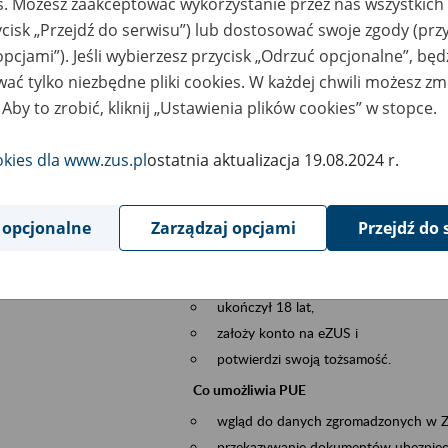
es. Możesz zaakceptować wykorzystanie przez nas wszystkich 
dzaj wydarzenia
Szkolenia
ycisk „Przejdź do serwisu”) lub dostosować swoje zgody (przy
opcjami”). Jeśli wybierzesz przycisk „Odrzuć opcjonalne”, bę
szar merytoryczny
obsługa klientów
ać tylko niezbędne pliki cookies. W każdej chwili możesz zm
 Aby to zrobić, kliknij „Ustawienia plików cookies” w stopce.
is wydarzenia
Platforma Usług Elektronicznych ZUS eZ
to narzędzie, które ułatwia dostęp do u
okies dla www.zus.pl
ostatnia aktualizacja 19.08.2024 r.
Jednym z jego najważniejszych elementów 
spraw przez Internet.
 opcjonalne
Zarządzaj opcjami
Przejdź do 
Kto może skorzystać z eZUS
Każdy klient, który:
ukończył 18 lat,
założy konto na eZUS i
potwierdzi swoją tożsamość.
Co umożliwia PUE
wgląd do danych zgromadzonych w 
przekazywanie dokumentów ubezpiec