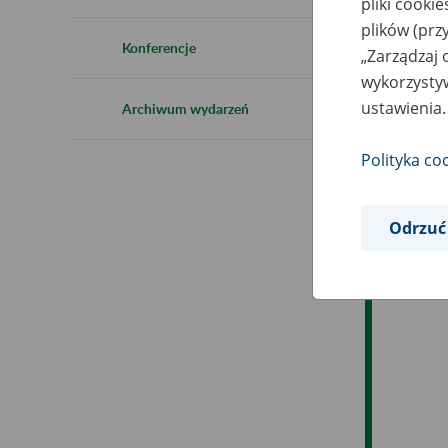
pliki cooki
Ro
plików (prz
Konferencje
„Zarządzaj 
Ob
wykorzystyw
ustawienia.
Archiwum wydarzeń
Op
Polityka co
Odrzuć