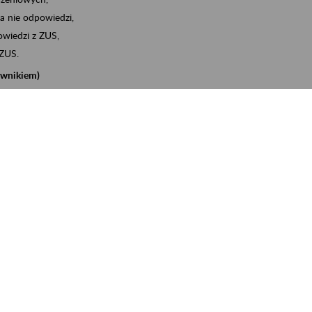
a nie odpowiedzi,
wiedzi z ZUS,
 ZUS.
cownikiem)
e na koncie w ZUS,
onta ubezpieczonego,
nych zwolnieniach lekarskich - e-ZLA
iębiorcą)
, za pomocą której m.in. zgłosisz pracownika do
 dokumenty rozliczeniowe z wykorzystaniem danych z bazy
iadczenia o niezaleganiu i odebrać go na eZUS,
swoich pracowników - e-ZLA
11A, czyli informacji o dochodach uzyskanych od ZUS lub
o obliczenia podatku przez ZUS,