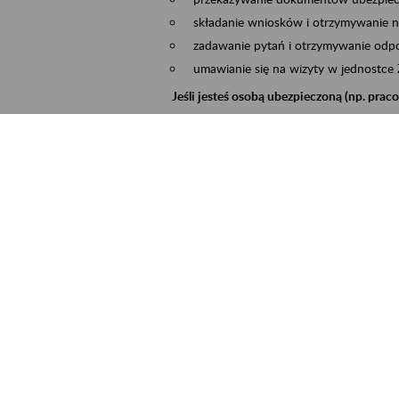
składanie wniosków i otrzymywanie n
zadawanie pytań i otrzymywanie odpo
umawianie się na wizyty w jednostce
Jeśli jesteś osobą ubezpieczoną (np. pra
możesz sprawdzić swoje dane zapisan
masz dostęp do informacji o stanie k
masz dostęp do informacji o wystawio
Jeśli jesteś płatnikiem składek (np. przeds
możesz skorzystać z aplikacji ePłatnik
ubezpieczeń, wypełnisz i przekażesz
ZUS,
możesz złożyć wniosek o wydanie zaśw
masz dostęp do zwolnień lekarskich 
Jeśli jesteś świadczeniobiorcą
masz dostęp m.in. do formularza PIT 
do formularza PIT 40A, czyli roczneg