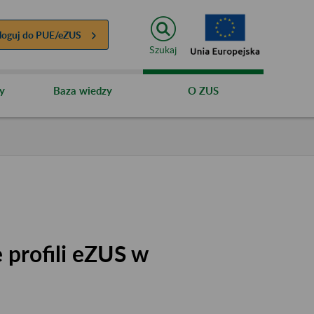
loguj do
PUE/eZUS
Szukaj
y
Baza wiedzy
O ZUS
 profili eZUS w