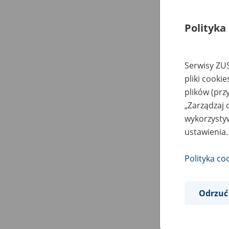
Polityka
Serwisy ZUS
pliki cooki
plików (prz
„Zarządzaj 
wykorzystyw
ustawienia.
Polityka co
Odrzuć