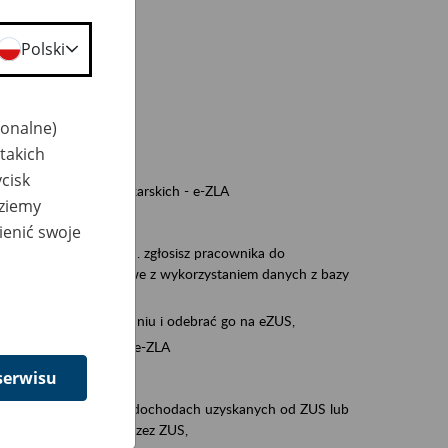
a nie odpowiedzi,
Polski
wiedzi z ZUS,
 ZUS.
cownikiem)
jonalne)
e na koncie w ZUS,
takich
onta ubezpieczonego,
cisk
nych zwolnieniach lekarskich - e-ZLA
dziemy
iębiorcą)
ienić swoje
, za pomocą której m.in. zgłosisz pracownika do
 dokumenty rozliczeniowe z wykorzystaniem danych z bazy
iadczenia o niezaleganiu i odebrać go na eZUS,
swoich pracowników - e-ZLA
serwisu
11A, czyli informacji o dochodach uzyskanych od ZUS lub
o obliczenia podatku przez ZUS,