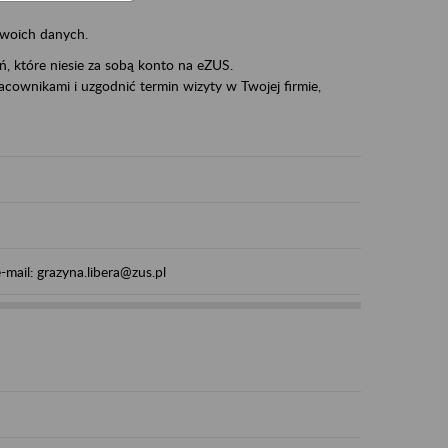
swoich danych.
eń, które niesie za sobą konto na eZUS.
cownikami i uzgodnić termin wizyty w Twojej firmie,
mail: grazyna.libera@zus.pl