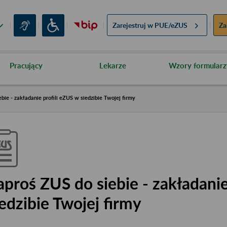
Zarejestruj w
PUE/eZUS
Za
Pracujący
Lekarze
Wzory formularz
bie - zakładanie profili eZUS w siedzibie Twojej firmy
aproś ZUS do siebie - zakładanie
iedzibie Twojej firmy