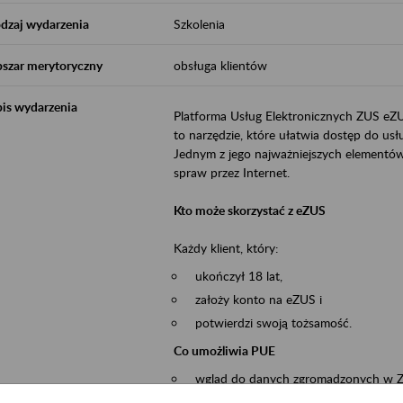
dzaj wydarzenia
Szkolenia
szar merytoryczny
obsługa klientów
is wydarzenia
Platforma Usług Elektronicznych ZUS eZ
to narzędzie, które ułatwia dostęp do u
Jednym z jego najważniejszych elementów 
spraw przez Internet.
Kto może skorzystać z eZUS
Każdy klient, który:
ukończył 18 lat,
założy konto na eZUS i
potwierdzi swoją tożsamość.
Co umożliwia PUE
wgląd do danych zgromadzonych w 
przekazywanie dokumentów ubezpiec