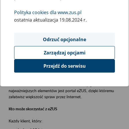
Polityka cookies dla www.zus.pl
Rodzaj wydarzenia
ostatnia aktualizacja 19.08.2024 r.
Szkolenia
Obszar merytoryczny
Odrzuć opcjonalne
obsługa klientów
Zarządzaj opcjami
Opis wydarzenia
Przejdź do serwisu
Platforma Usług Elektronicznych ZUS eZUS
to narzędzie, które ułatwia dostęp do usług świadczonych przez
Zakład Ubezpieczeń Społecznych. Jednym z jego
najważniejszych elementów jest portal eZUS, dzięki któremu
załatwisz większość spraw przez Internet.
Kto może skorzystać z eZUS
Każdy klient, który: