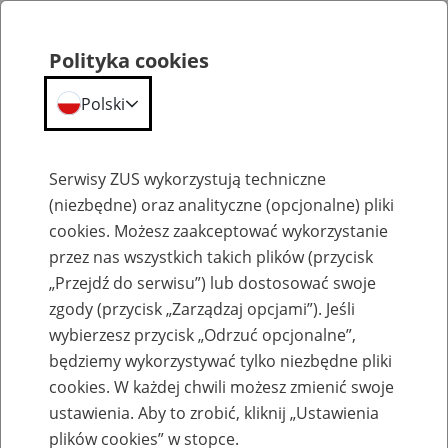
Polityka cookies
Polski
Menu
Szukaj
Serwisy ZUS wykorzystują techniczne
(niezbędne) oraz analityczne (opcjonalne) pliki
cookies. Możesz zaakceptować wykorzystanie
Szkolenia
przez nas wszystkich takich plików (przycisk
„Przejdź do serwisu”) lub dostosować swoje
zgody (przycisk „Zarządzaj opcjami”). Jeśli
wybierzesz przycisk „Odrzuć opcjonalne”,
będziemy wykorzystywać tylko niezbędne pliki
cookies. W każdej chwili możesz zmienić swoje
Zaproś ZUS do siebie - zakładanie profili
ustawienia. Aby to zrobić, kliknij „Ustawienia
eZUS w siedzibie Twojej firmy
plików cookies” w stopce.